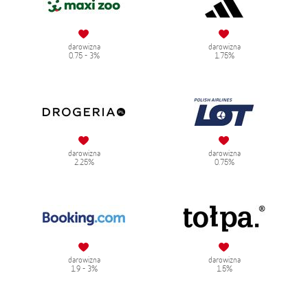
darowizna
darowizna
0.75 - 3%
1.75%
darowizna
darowizna
2.25%
0.75%
darowizna
darowizna
1.9 - 3%
1.5%