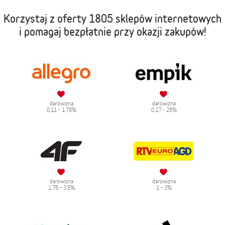
Korzystaj z oferty
1805 sklepów internetowych
i pomagaj bezpłatnie przy okazji zakupów!
darowizna
darowizna
0.11 - 1.78%
0.17 - 25%
darowizna
darowizna
1.75 - 3.5%
1 - 3%