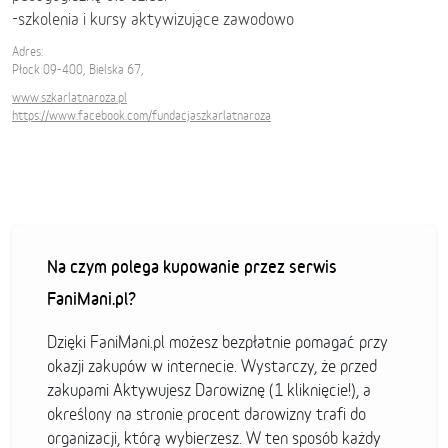
-szkolenia i kursy aktywizujące zawodowo
Adres:
Płock 09-400, Bielska 67,
www.szkarlatnaroza.pl
https://www.facebook.com/fundacjaszkarlatnaroza
Na czym polega kupowanie przez serwis
FaniMani.pl?
Dzięki FaniMani.pl możesz bezpłatnie pomagać przy
okazji zakupów w internecie. Wystarczy, że przed
zakupami Aktywujesz Darowiznę (1 kliknięcie!), a
określony na stronie procent darowizny trafi do
organizacji, którą wybierzesz. W ten sposób każdy