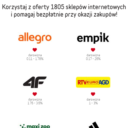
Korzystaj z oferty
1805 sklepów internetowych
i pomagaj bezpłatnie przy okazji zakupów!
darowizna
darowizna
0.11 - 1.78%
0.17 - 25%
darowizna
darowizna
1.75 - 3.5%
1 - 3%