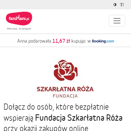
11,67 zł
Anna podarowała
kupując w
Dołącz do osób, które bezpłatnie
Fundacja Szkarłatna Róża
wspierają
przy okazji zakupów online