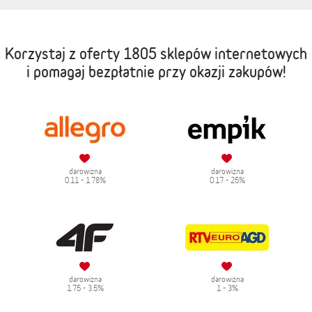
Korzystaj z oferty
1805 sklepów internetowych
i pomagaj bezpłatnie przy okazji zakupów!
darowizna
darowizna
0.11 - 1.78%
0.17 - 25%
darowizna
darowizna
1.75 - 3.5%
1 - 3%