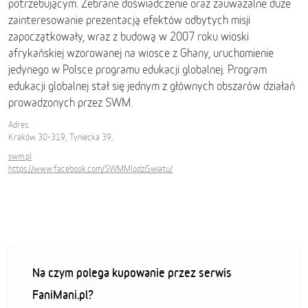
potrzebującym. Zebrane doświadczenie oraz zauważalne duże
zainteresowanie prezentacją efektów odbytych misji
zapoczątkowały, wraz z budową w 2007 roku wioski
afrykańskiej wzorowanej na wiosce z Ghany, uruchomienie
jedynego w Polsce programu edukacji globalnej. Program
edukacji globalnej stał się jednym z głównych obszarów działań
prowadzonych przez SWM.
Adres:
Kraków 30-319, Tyniecka 39,
swm.pl
https://www.facebook.com/SWMMlodziSwiatu/
Na czym polega kupowanie przez serwis
FaniMani.pl?