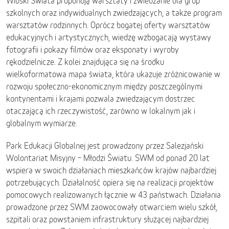
Wioski Świata proponują warsztaty i zwiedzanie dla grup
szkolnych oraz indywidualnych zwiedzających, a także program
warsztatów rodzinnych. Oprócz bogatej oferty warsztatów
edukacyjnych i artystycznych, wiedzę wzbogacają wystawy
fotografii i pokazy filmów oraz eksponaty i wyroby
rękodzielnicze. Z kolei znajdująca się na środku
wielkoformatowa mapa świata, która ukazuje zróżnicowanie w
rozwoju społeczno-ekonomicznym między poszczególnymi
kontynentami i krajami pozwala zwiedzającym dostrzec
otaczającą ich rzeczywistość, zarówno w lokalnym jak i
globalnym wymiarze.
Park Edukacji Globalnej jest prowadzony przez Salezjański
Wolontariat Misyjny – Młodzi Światu. SWM od ponad 20 lat
wspiera w swoich działaniach mieszkańców krajów najbardziej
potrzebujących. Działalność opiera się na realizacji projektów
pomocowych realizowanych łącznie w 43 państwach. Działania
prowadzone przez SWM zaowocowały otwarciem wielu szkół,
szpitali oraz powstaniem infrastruktury służącej najbardziej