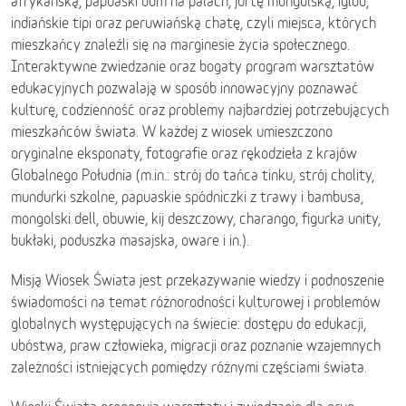
afrykańską, papuaski dom na palach, jurtę mongolską, igloo,
indiańskie tipi oraz peruwiańską chatę, czyli miejsca, których
mieszkańcy znaleźli się na marginesie życia społecznego.
Interaktywne zwiedzanie oraz bogaty program warsztatów
edukacyjnych pozwalają w sposób innowacyjny poznawać
kulturę, codzienność oraz problemy najbardziej potrzebujących
mieszkańców świata. W każdej z wiosek umieszczono
oryginalne eksponaty, fotografie oraz rękodzieła z krajów
Globalnego Południa (m.in.: strój do tańca tinku, strój cholity,
mundurki szkolne, papuaskie spódniczki z trawy i bambusa,
mongolski dell, obuwie, kij deszczowy, charango, figurka unity,
bukłaki, poduszka masajska, oware i in.).
Misją Wiosek Świata jest przekazywanie wiedzy i podnoszenie
świadomości na temat różnorodności kulturowej i problemów
globalnych występujących na świecie: dostępu do edukacji,
ubóstwa, praw człowieka, migracji oraz poznanie wzajemnych
zależności istniejących pomiędzy różnymi częściami świata.