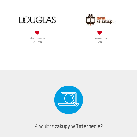
darowizna
darowizna
2 - 4%
2%
zakupy w Internecie?
Planujesz