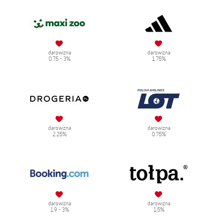
darowizna
darowizna
0.75 - 3%
1.75%
darowizna
darowizna
2.25%
0.75%
darowizna
darowizna
1.9 - 3%
1.5%