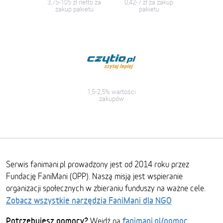
3,75-105 zł netto za
0,42-7 zł za zakup
zakup pakietu
pakietu
1,5-2,5% wartości
zakupów
Serwis fanimani.pl prowadzony jest od 2014 roku przez
Fundację FaniMani (OPP). Naszą misją jest wspieranie
organizacji społecznych w zbieraniu funduszy na ważne cele.
Zobacz wszystkie narzędzia FaniMani dla NGO
Potrzebujesz pomocy?
fanimani.pl/pomoc
Wejdź na