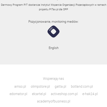
Darmowy Program PIT dostarcza Instytut Wsparcia Organizacji Pozarządowych w ramach
projektu
PITax.pl
dla OPP
Pozycjonowanie, monitoring mediów:
English
Wspierają nas
amso.pl
olimpstore.pl
gatta.pl
botland.com.pl
edomator.pl
elcartel.pl
activeshop.com.pl
e-hak24.pl
academyofbusiness.pl