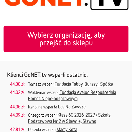
Wybierz organizację, aby
przejść do sklepu
Klienci GoNET.tv wsparli ostatnio:
44,30 zł
Fundacja Tabby-Burasy i Spółka
Tomasz wsparł
44,02 zł
Fundacja Avalon Bezpośrednia
Waldemar wsparł
Pomoc Niepełnosprawnym
44,05 zł
Las Na Zawsze
Karolina wsparła
44,09 zł
Klasa 6C 2026-2027 / Szkoła
Grzegorz wsparł
Podstawowa Nr 2 w Sławnie, Sławno
42,81 zł
Mamy Kota
Urszula wsparła