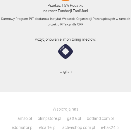
Przekaż 1,5% Podatku
na rzecz Fundacji FaniMani
Darmowy Program PIT dostarcza Instytut Wsparcia Organizacji Pozarządowych w ramach
projektu
PITax.pl
dla OPP
Pozycjonowanie, monitoring mediów:
English
Wspierają nas
amso.pl
olimpstore.pl
gatta.pl
botland.com.pl
edomator.pl
elcartel.pl
activeshop.com.pl
e-hak24.pl