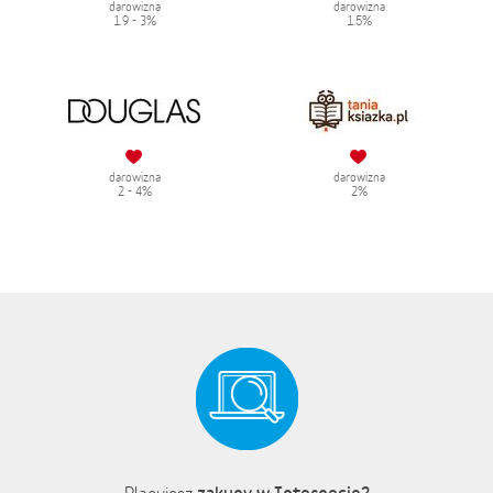
darowizna
darowizna
1.9 - 3%
1.5%
darowizna
darowizna
2 - 4%
2%