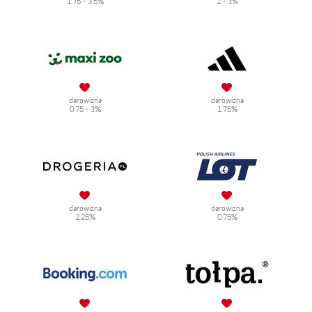
1.75 - 3.5%
1 - 3%
darowizna
darowizna
0.75 - 3%
1.75%
darowizna
darowizna
2.25%
0.75%