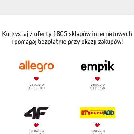
Korzystaj z oferty
1805 sklepów internetowych
i pomagaj bezpłatnie przy okazji zakupów!
darowizna
darowizna
0.11 - 1.78%
0.17 - 25%
darowizna
darowizna