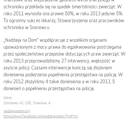
schronisku przekłada się na spadek śmiertelności zwierząt. W
roku 2011 wynosiła ona prawie 50%, w roku 2013 jedynie 5%.
To ogromny sukces lekarzy, Stowarzyszenia oraz pracowników
schroniska w Sosnowcu.
„Nadzieja na Dom” współpracuje z wszelkimi organami
upoważnionymi z mocy prawa do egzekwowania postrzegania
przez społeczeństwo przepisów dotyczących praw zwierząt. W
roku 2013 przeprowadziliśmy 27 interwencji, większość w
asyście policji. Czasami interwencje kończą się złożeniem
doniesienia podejrzenia popełnienia przestępstwa na policję. W
roku 2012 złożyliśmy 4 takie doniesienia a w roku 2013, 5
doniesień o popełnieniu przestępstwa na policję.
Adres:
Sosnowiec 41-200, Stawowa, 4,
nadziejanadom.org
https://www.facebook.com/nadziejanadom?fref=ts