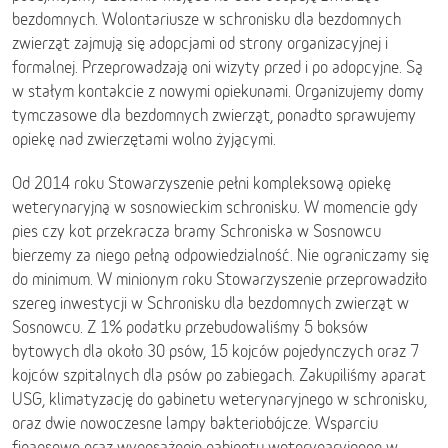
bezdomnych. Wolontariusze w schronisku dla bezdomnych
zwierząt zajmują się adopcjami od strony organizacyjnej i
formalnej. Przeprowadzają oni wizyty przed i po adopcyjne. Są
w stałym kontakcie z nowymi opiekunami. Organizujemy domy
tymczasowe dla bezdomnych zwierząt, ponadto sprawujemy
opiekę nad zwierzętami wolno żyjącymi.
Od 2014 roku Stowarzyszenie pełni kompleksową opiekę
weterynaryjną w sosnowieckim schronisku. W momencie gdy
pies czy kot przekracza bramy Schroniska w Sosnowcu
bierzemy za niego pełną odpowiedzialność. Nie ograniczamy się
do minimum. W minionym roku Stowarzyszenie przeprowadziło
szereg inwestycji w Schronisku dla bezdomnych zwierząt w
Sosnowcu. Z 1% podatku przebudowaliśmy 5 boksów
bytowych dla około 30 psów, 15 kojców pojedynczych oraz 7
kojców szpitalnych dla psów po zabiegach. Zakupiliśmy aparat
USG, klimatyzację do gabinetu weterynaryjnego w schronisku,
oraz dwie nowoczesne lampy bakteriobójcze. Wsparciu
finansowe oraz wyposażenie gabinetu weterynaryjnego w