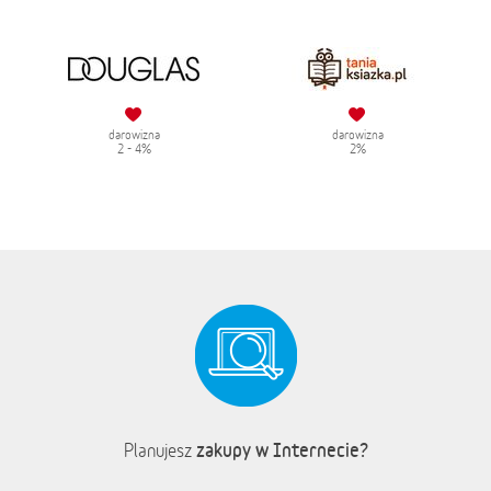
darowizna
darowizna
2 - 4%
2%
zakupy w Internecie?
Planujesz