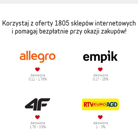
Korzystaj z oferty
1805 sklepów internetowych
i pomagaj bezpłatnie przy okazji zakupów!
darowizna
darowizna
0.11 - 1.78%
0.17 - 25%
darowizna
darowizna
1.75 - 3.5%
1 - 3%