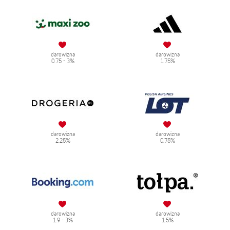
darowizna
darowizna
0.75 - 3%
1.75%
darowizna
darowizna
2.25%
0.75%
darowizna
darowizna
1.9 - 3%
1.5%