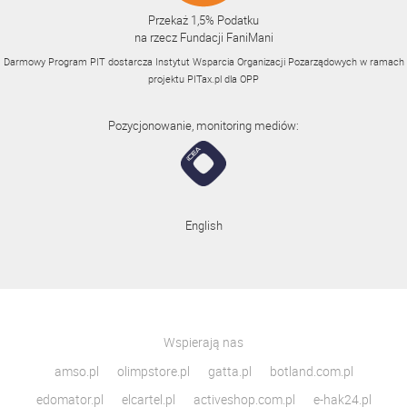
Przekaż 1,5% Podatku
na rzecz Fundacji FaniMani
Darmowy Program PIT dostarcza Instytut Wsparcia Organizacji Pozarządowych w ramach
projektu
PITax.pl
dla OPP
Pozycjonowanie, monitoring mediów:
English
Wspierają nas
amso.pl
olimpstore.pl
gatta.pl
botland.com.pl
edomator.pl
elcartel.pl
activeshop.com.pl
e-hak24.pl