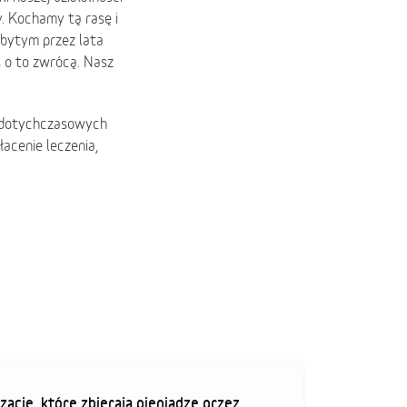
. Kochamy tą rasę i
obytym przez lata
s o to zwrócą. Nasz
d dotychczasowych
acenie leczenia,
zacje, które zbierają pieniądze przez