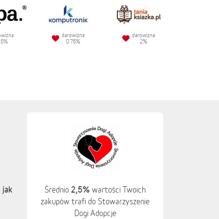
owizna
darowizna
darowizna
.5%
0.75%
2%
 jak
2,5%
Średnio
wartości Twoich
zakupów trafi do Stowarzyszenie
Dogi Adopcje