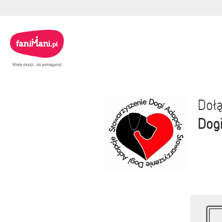
Dołą
Dog