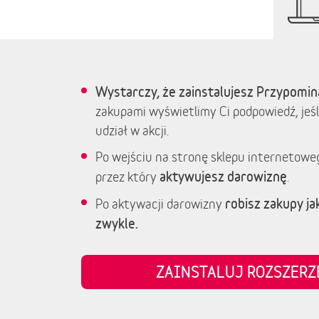
Wystarczy, że zainstalujesz Przypomin
zakupami wyświetlimy Ci podpowiedź, jeśl
udział w akcji.
Po wejściu na stronę sklepu internetowe
aktywujesz darowiznę
przez który
.
robisz zakupy jak
Po aktywacji darowizny
zwykle.
ZAINSTALUJ ROZSZER