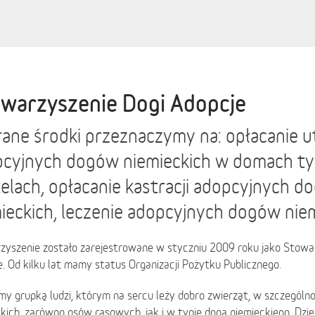
warzyszenie Dogi Adopcje
ane środki przeznaczymy na: opłacanie 
pcyjnych dogów niemieckich w domach 
telach, opłacanie kastracji adopcyjnych 
ieckich, leczenie adopcyjnych dogów nie
zyszenie zostało zarejestrowane w styczniu 2009 roku jako Stowa
. Od kilku lat mamy status Organizacji Pożytku Publicznego.
y grupką ludzi, którym na sercu leży dobro zwierząt, w szczególn
kich, zarówno psów rasowych, jak i w typie doga niemieckiego. Dzięk