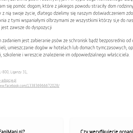
am się pomóc dogom, które z jakiegos powodu straciły dom rodzinny
y z nią swoje życie, dlatego dzielimy się naszym doświadczeniem zd
ia z tymi wspaniałymi olbrzymami ze wszystkimi którzy si,e do na
 jest zawsze do dyspozycji
 zadaniem jest zabieranie psów ze schronisk bądź bezposrednio o
ieli, umieszczanie dogów w hotelach lub domach tymczasowych, opł
i, szkolenie i wreszcie znalezienie im odpowiedzialnego właściciela.
1-800, Ligenzy 31,
-adopcje.pl
www.facebook.com/133836966672028/
aniMani.pl?
Czy weryfikujecie organi