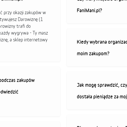
FaniMani.pl?
ać przy okazji zakupów w
ktywujesz Darowiznę (1
arowizny trafi do
b każdy wygrywa - Ty masz
iznę, a sklep internetowy
Kiedy wybrana organizac
moim zakupom?
ę podczas zakupów
Jak mogę sprawdzić, czy
odwiedzić
dostała pieniądze za mo