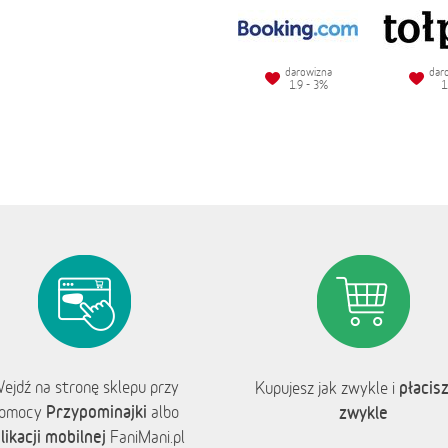
darowizna
dar
1.9 - 3%
1
ejdź na stronę sklepu przy
płacisz
Kupujesz jak zwykle i
Przypominajki
omocy
albo
zwykle
likacji mobilnej
FaniMani.pl