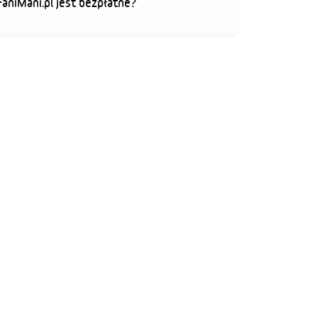
FaniMani.pl jest bezpłatne?