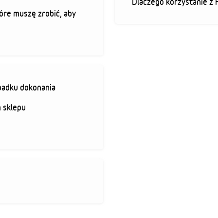
Dlaczego korzystanie z 
óre muszę zrobić, aby
padku dokonania
 sklepu