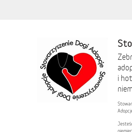
Sto
Zebr
ado
i ho
niem
Stowar
Adopcje
Jesteśm
niemiec