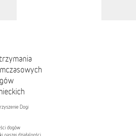
utrzymania
tymczasowych
dogów
mieckich
rzyszenie Dogi
ości dogów
i naszej działalności