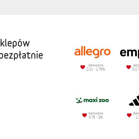
sklepów
bezpłatnie
darowizna
dar
0.11 - 1.78%
0.17
darowizna
dar
0.75 - 3%
1