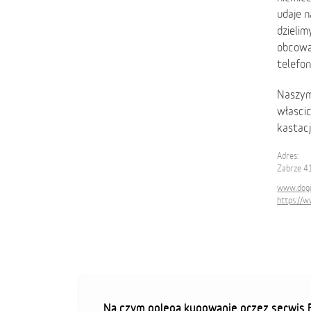
udaje n
dzielim
obcowan
telefon
Naszym
włascic
kastacj
Adres:
Zabrze 4
www.dogi
https://
Na czym polega kupowanie przez serwis F