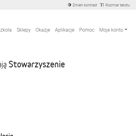
Zmień kontrast
Rozmiar tekstu
szkola
Sklepy
Okazje
Aplikacje
Pomoc
Moje konto
Stowarzyszenie
ają
blecie