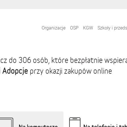
Organizacje
OSP
KGW
Szkoły i przed
cz do 306 osób, które bezpłatnie wspier
i Adopcje
przy okazji zakupów online
Na komputerze
Na telefonie i ta