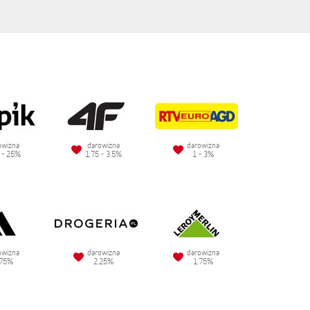
owizna
darowizna
darowizna
 - 25%
1.75 - 3.5%
1 - 3%
owizna
darowizna
darowizna
.75%
2.25%
1.75%