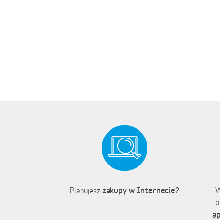
zakupy w Internecie?
W
Planujesz
p
ap