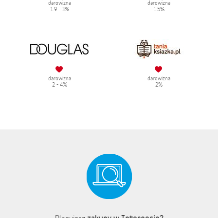
darowizna
darowizna
1.9 - 3%
1.5%
darowizna
darowizna
2 - 4%
2%