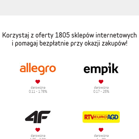
Korzystaj z oferty
1805 sklepów internetowych
i pomagaj bezpłatnie przy okazji zakupów!
darowizna
darowizna
0.11 - 1.78%
0.17 - 25%
darowizna
darowizna