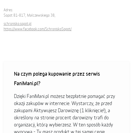
Adres:
Sopot 81-817, Malczewskiego 38,
schronisko.sopot.pl
https://www.facebook.com/SchroniskoSopot/
Na czym polega kupowanie przez serwis
FaniMani.pl?
Dzięki FaniMani.pl możesz bezpłatnie pomagać przy
okazji zakupów w internecie. Wystarczy, że przed
zakupami Aktywujesz Darowiznę (1 kliknięcie!), a
określony na stronie procent darowizny trafi do
organizacji, którą wybierzesz. W ten sposób każdy
wygrywa - Ty masz produkt w tej samej cenie,