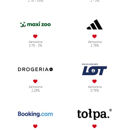
1.75 - 3.5%
1 - 3%
darowizna
darowizna
0.75 - 3%
1.75%
darowizna
darowizna
2.25%
0.75%