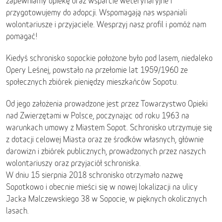
zapewniamy opiekę oraz wsparcie weterynaryjne i
przygotowujemy do adopcji. Wspomagają nas wspaniali
wolontariusze i przyjaciele. Wesprzyj nasz profil i pomóż nam
pomagać!
Kiedyś schronisko sopockie położone było pod lasem, niedaleko
Opery Leśnej, powstało na przełomie lat 1959/1960 ze
społecznych zbiórek pieniędzy mieszkańców Sopotu.
Od jego założenia prowadzone jest przez Towarzystwo Opieki
nad Zwierzętami w Polsce, poczynając od roku 1963 na
warunkach umowy z Miastem Sopot. Schronisko utrzymuje się
z dotacji celowej Miasta oraz ze środków własnych, głównie
darowizn i zbiórek publicznych, prowadzonych przez naszych
wolontariuszy oraz przyjaciół schroniska.
W dniu 15 sierpnia 2018 schronisko otrzymało nazwę
Sopotkowo i obecnie mieści się w nowej lokalizacji na ulicy
Jacka Malczewskiego 38 w Sopocie, w pięknych okolicznych
lasach.