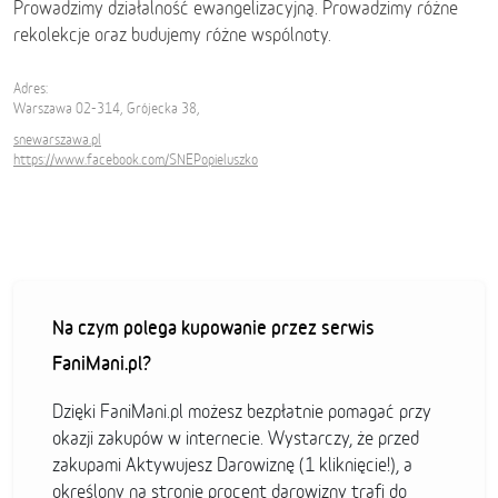
Prowadzimy działalność ewangelizacyjną. Prowadzimy różne
rekolekcje oraz budujemy różne wspólnoty.
Adres:
Warszawa 02-314, Grójecka 38,
snewarszawa.pl
https://www.facebook.com/SNEPopieluszko
Na czym polega kupowanie przez serwis
FaniMani.pl?
Dzięki FaniMani.pl możesz bezpłatnie pomagać przy
okazji zakupów w internecie. Wystarczy, że przed
zakupami Aktywujesz Darowiznę (1 kliknięcie!), a
określony na stronie procent darowizny trafi do