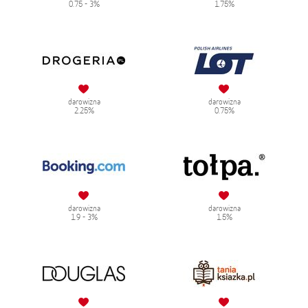
0.75 - 3%
1.75%
darowizna
darowizna
2.25%
0.75%
darowizna
darowizna
1.9 - 3%
1.5%