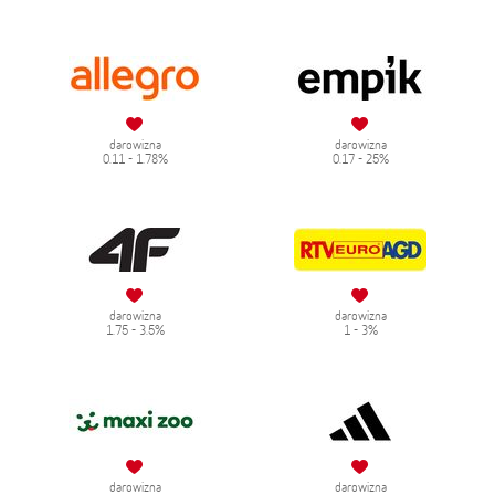
darowizna
darowizna
0.11 - 1.78%
0.17 - 25%
darowizna
darowizna
1.75 - 3.5%
1 - 3%
darowizna
darowizna