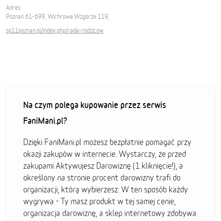
Adres:
Poznań 61-699, Wichrowe Wzgórze 119,
sp11poznan.pl/index.php/rada-rodzicow
Na czym polega kupowanie przez serwis
FaniMani.pl?
Dzięki FaniMani.pl możesz bezpłatnie pomagać przy
okazji zakupów w internecie. Wystarczy, że przed
zakupami Aktywujesz Darowiznę (1 kliknięcie!), a
określony na stronie procent darowizny trafi do
organizacji, którą wybierzesz. W ten sposób każdy
wygrywa - Ty masz produkt w tej samej cenie,
organizacja darowiznę, a sklep internetowy zdobywa