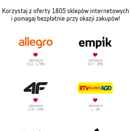
Korzystaj z oferty
1805 sklepów internetowych
i pomagaj bezpłatnie przy okazji zakupów!
darowizna
darowizna
0.11 - 1.78%
0.17 - 25%
darowizna
darowizna
1.75 - 3.5%
1 - 3%