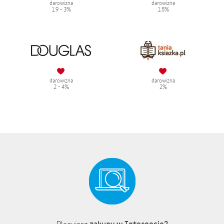
darowizna
darowizna
1.9 - 3%
1.5%
darowizna
darowizna
2 - 4%
2%