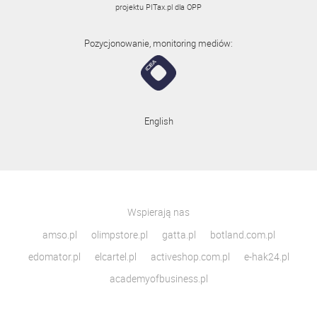
projektu
PITax.pl
dla OPP
Pozycjonowanie, monitoring mediów:
English
Wspierają nas
amso.pl
olimpstore.pl
gatta.pl
botland.com.pl
edomator.pl
elcartel.pl
activeshop.com.pl
e-hak24.pl
academyofbusiness.pl