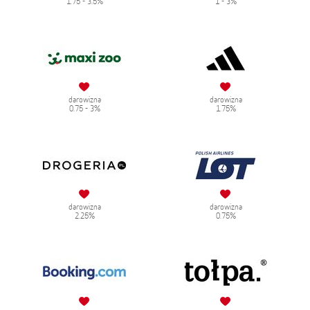
1.75 - 3.5%
1 - 3%
darowizna
darowizna
0.75 - 3%
1.75%
darowizna
darowizna
2.25%
0.75%