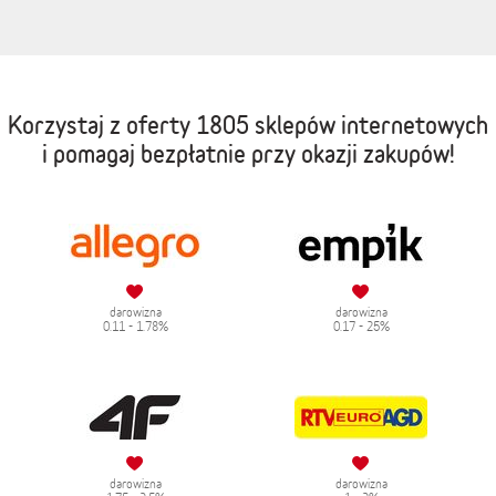
Korzystaj z oferty
1805 sklepów internetowych
i pomagaj bezpłatnie przy okazji zakupów!
darowizna
darowizna
0.11 - 1.78%
0.17 - 25%
darowizna
darowizna