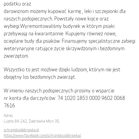
podatku oraz
darowiznom możemy kupować karmę , leki i szczepionki dla
naszych podopiecznych. Powstały nowe kojce oraz
wybiegi.Wyremontowaliśmy budynek w którym psiaki
przebywają na kwarantannie. Kupujemy również nowe,
ocieplane budy dla psiaków. Finansujemy specjalistyczne zabiegi
weterynaryjne ratujące życie skrzywdzonym i bezdomnym
zwierzętom.
Wszystko to jest możliwe dzięki ludziom, którym nie jest
obojętny los bezdomnych zwierząt.
W imieniu naszych podopiecznych prosimy o wsparcie:
nr konta dla darczyńców: 74 1020 1853 0000 9602 0068
7616
Adres:
Luzino 84-242, Dąbrówka Młyn 30,
schroniskodabrowka.pl
https://www.facebook.com/schronisko.dabrowka/