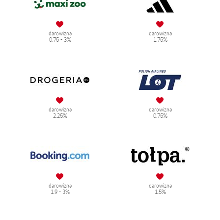
darowizna
darowizna
0.75 - 3%
1.75%
darowizna
darowizna
2.25%
0.75%
darowizna
darowizna
1.9 - 3%
1.5%