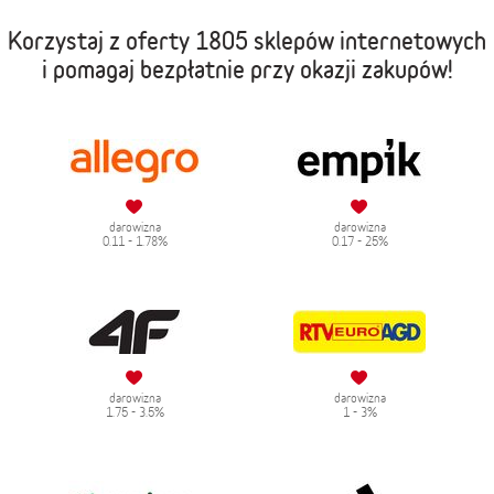
Korzystaj z oferty
1805 sklepów internetowych
i pomagaj bezpłatnie przy okazji zakupów!
darowizna
darowizna
0.11 - 1.78%
0.17 - 25%
darowizna
darowizna
1.75 - 3.5%
1 - 3%