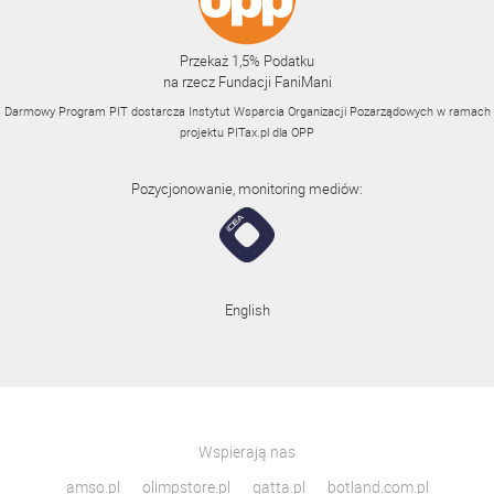
Przekaż 1,5% Podatku
na rzecz Fundacji FaniMani
Darmowy Program PIT dostarcza Instytut Wsparcia Organizacji Pozarządowych w ramach
projektu
PITax.pl
dla OPP
Pozycjonowanie, monitoring mediów:
English
Wspierają nas
amso.pl
olimpstore.pl
gatta.pl
botland.com.pl