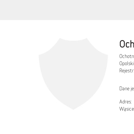
Och
Ochotn
Opolski
Rejest
Dane j
Adres:
Wąsice