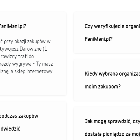
aniMani.pl?
Czy weryfikujecie organi
FaniMani.pl?
ać przy okazji zakupów w
ktywujesz Darowiznę (1
arowizny trafi do
b każdy wygrywa - Ty masz
iznę, a sklep internetowy
Kiedy wybrana organizac
moim zakupom?
ę podczas zakupów
Jak mogę sprawdzić, czy
odwiedzić
dostała pieniądze za mo