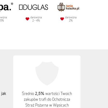
owizna
darowizna
darowizna
.5%
2 - 4%
2%
 jak
2,5%
Średnio
wartości Twoich
zakupów trafi do Ochotnicza
Straż Pożarna w Wąsicach