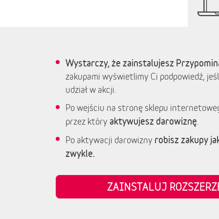
Wystarczy, że zainstalujesz Przypomin
zakupami wyświetlimy Ci podpowiedź, jeśl
udział w akcji.
Po wejściu na stronę sklepu internetowe
aktywujesz darowiznę
przez który
.
robisz zakupy jak
Po aktywacji darowizny
zwykle.
ZAINSTALUJ ROZSZER