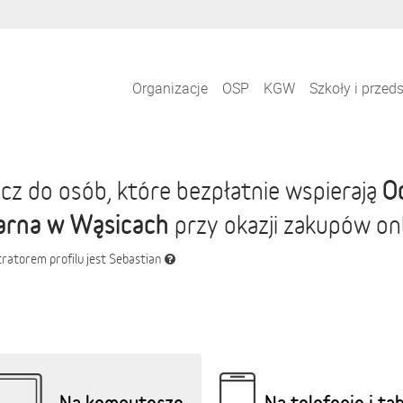
Organizacje
OSP
KGW
Szkoły i przed
O
cz do osób, które bezpłatnie wspierają
arna w Wąsicach
przy okazji zakupów on
ratorem profilu jest Sebastian
Na komputerze
Na telefonie i ta