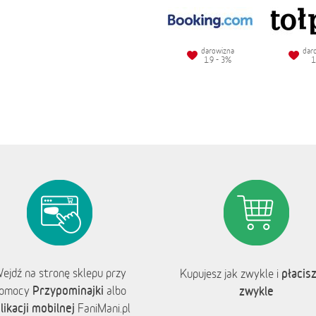
darowizna
dar
1.9 - 3%
1
ejdź na stronę sklepu przy
płacisz
Kupujesz jak zwykle i
Przypominajki
omocy
albo
zwykle
likacji mobilnej
FaniMani.pl