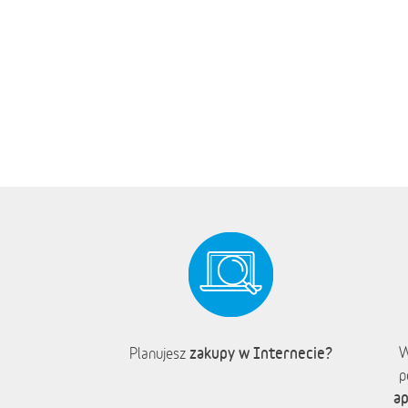
zakupy w Internecie?
W
Planujesz
p
ap