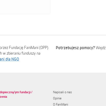
przez Fundację FaniMani (OPP).
Potrzebujesz pomocy?
Wejdź
ch w zbieraniu funduszy na
ani dla NGO
dopieczną/ym fundacji /
Napisali o nas
zenia
Opinie
O FaniMani