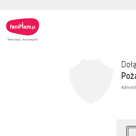
Dołą
Poż
Administ