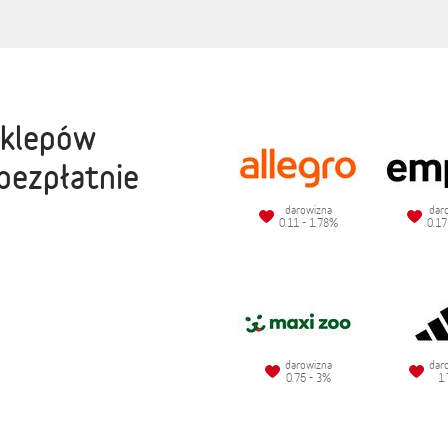
sklepów
bezpłatnie
darowizna
dar
0.11 - 1.78%
0.17
darowizna
dar
0.75 - 3%
1