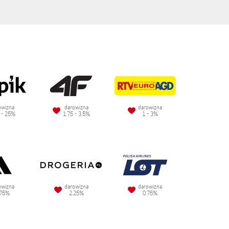
owizna
darowizna
darowizna
 - 25%
1.75 - 3.5%
1 - 3%
owizna
darowizna
darowizna
.75%
2.25%
0.75%