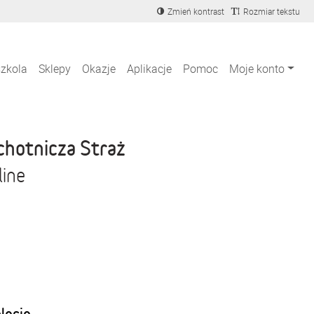
Zmień kontrast
Rozmiar tekstu
szkola
Sklepy
Okazje
Aplikacje
Pomoc
Moje konto
chotnicza Straż
line
blecie