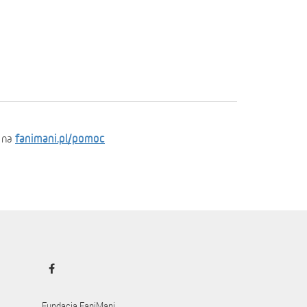
fanimani.pl/pomoc
 na
Fundacja FaniMani