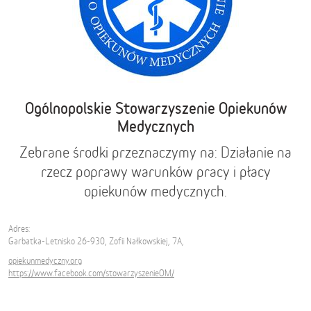
Ogólnopolskie Stowarzyszenie Opiekunów
Medycznych
Zebrane środki przeznaczymy na: Działanie na
rzecz poprawy warunków pracy i płacy
opiekunów medycznych.
Adres:
Garbatka-Letnisko 26-930, Zofii Nałkowskiej, 7A,
opiekunmedyczny.org
https://www.facebook.com/stowarzyszenieOM/