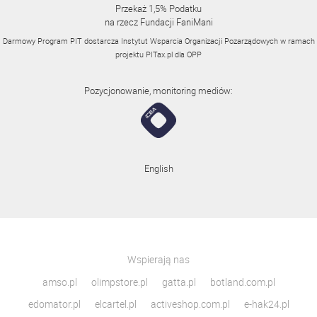
Przekaż 1,5% Podatku
na rzecz Fundacji FaniMani
Darmowy Program PIT dostarcza Instytut Wsparcia Organizacji Pozarządowych w ramach
projektu
PITax.pl
dla OPP
Pozycjonowanie, monitoring mediów:
English
Wspierają nas
amso.pl
olimpstore.pl
gatta.pl
botland.com.pl
edomator.pl
elcartel.pl
activeshop.com.pl
e-hak24.pl