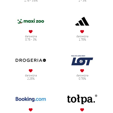
1.75 - 3.5%
1 - 3%
darowizna
darowizna
0.75 - 3%
1.75%
darowizna
darowizna
2.25%
0.75%