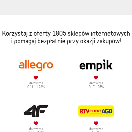
Korzystaj z oferty
1805 sklepów internetowych
i pomagaj bezpłatnie przy okazji zakupów!
darowizna
darowizna
0.11 - 1.78%
0.17 - 25%
darowizna
darowizna