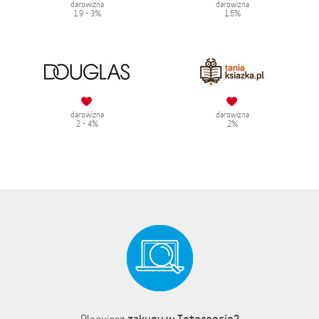
darowizna
darowizna
1.9 - 3%
1.5%
darowizna
darowizna
2 - 4%
2%