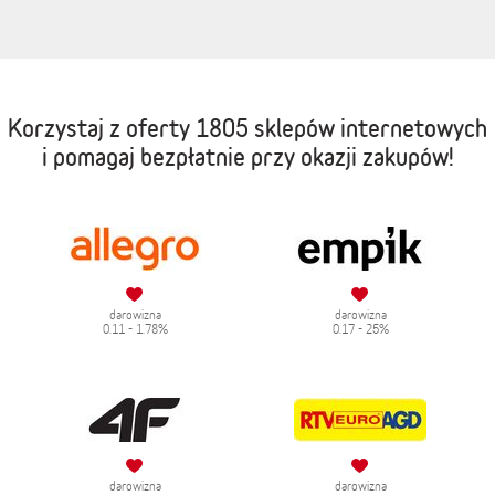
Korzystaj z oferty
1805 sklepów internetowych
i pomagaj bezpłatnie przy okazji zakupów!
darowizna
darowizna
0.11 - 1.78%
0.17 - 25%
darowizna
darowizna