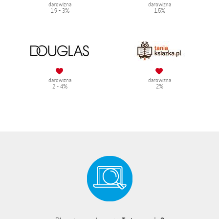
darowizna
darowizna
1.9 - 3%
1.5%
darowizna
darowizna
2 - 4%
2%