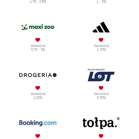
1.75 - 3.5%
1 - 3%
darowizna
darowizna
0.75 - 3%
1.75%
darowizna
darowizna
2.25%
0.75%