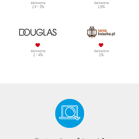
darowizna
darowizna
1.9 - 3%
1.5%
darowizna
darowizna
2 - 4%
2%