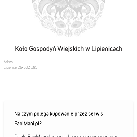
Koło Gospodyń Wiejskich w Lipienicach
Adres:
Lipienice 26-502 185
Na czym polega kupowanie przez serwis
FaniMani.pl?
Dzięki FaniMani.pl możesz bezpłatnie pomagać przy