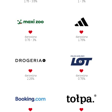
1.75 - 3.5%
1 - 3%
darowizna
darowizna
0.75 - 3%
1.75%
darowizna
darowizna
2.25%
0.75%