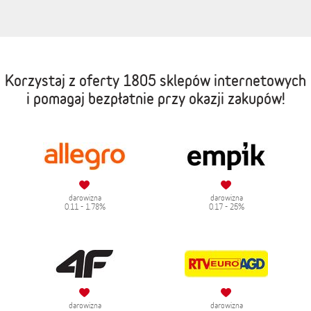
Korzystaj z oferty
1805 sklepów internetowych
i pomagaj bezpłatnie przy okazji zakupów!
darowizna
darowizna
0.11 - 1.78%
0.17 - 25%
darowizna
darowizna