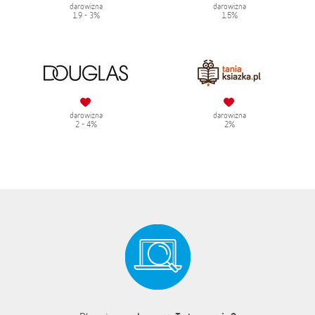
darowizna
darowizna
1.9 - 3%
1.5%
darowizna
darowizna
2 - 4%
2%