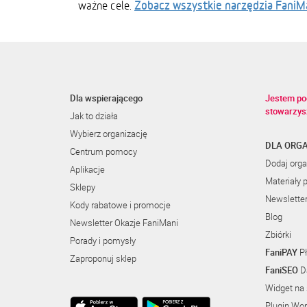
Zobacz wszystkie narzędzia FaniM
ważne cele.
Dla wspierającego
Jestem po
stowarzys
Jak to działa
Wybierz organizację
DLA ORGA
Centrum pomocy
Dodaj orga
Aplikacje
Materiały 
Sklepy
Newslette
Kody rabatowe i promocje
Blog
Newsletter Okazje FaniMani
Zbiórki
Porady i pomysły
FaniPAY
Pł
Zaproponuj sklep
FaniSEO
Da
Widget na 
Plugin Wo