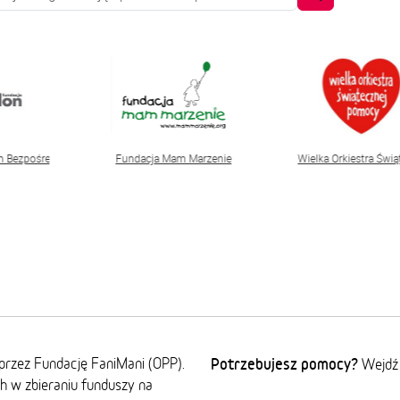
zę wpisać co najmniej trzy znaki.
on Bezpośrednia Pomoc Niepełnosprawnym
Fundacja Mam Marzenie
Wielka Orkiestra Świ
przez Fundację FaniMani (OPP).
Potrzebujesz pomocy?
Wejdź
ch w zbieraniu funduszy na