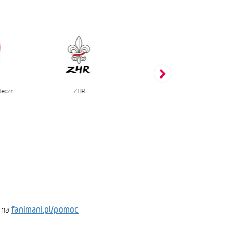
ątecznej Pomocy
ZHR
Fundacja Viva! Akcja Dla Z
fanimani.pl/pomoc
 na