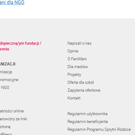
ani dla NGO
dopieczną/ym fundacji /
Napisali o nas
zenia
Opinie
O FaniMani
NIZACJI:
Dla mediów
nizację
Projekty
promocyjne
Oferta dla szkół
r NGO
Zapytania ofertowe
Kontakt
atności online
Regulamin użytkownika
rowizny za linki
Regulamin beneficjenta
stronę
Regulamin Programu Sprytni Rodzice
rdPress