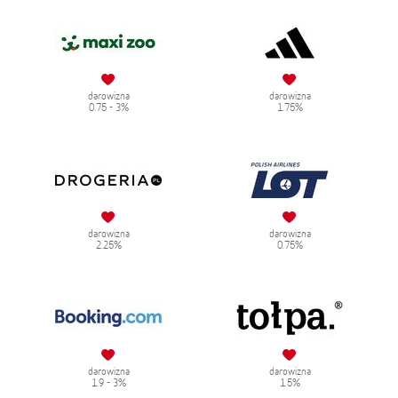
darowizna
darowizna
0.75 - 3%
1.75%
darowizna
darowizna
2.25%
0.75%
darowizna
darowizna
1.9 - 3%
1.5%