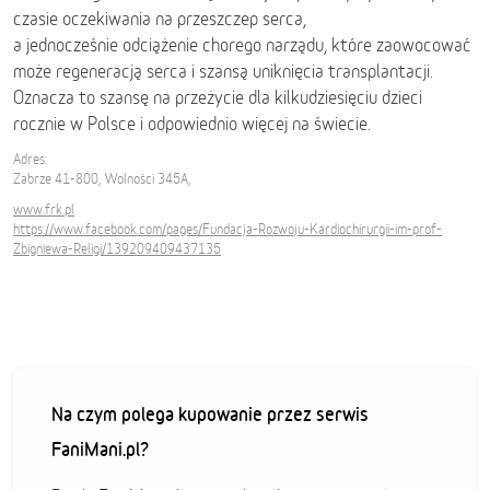
czasie oczekiwania na przeszczep serca,
a jednocześnie odciążenie chorego narządu, które zaowocować
może regeneracją serca i szansą uniknięcia transplantacji.
Oznacza to szansę na przeżycie dla kilkudziesięciu dzieci
rocznie w Polsce i odpowiednio więcej na świecie.
Adres:
Zabrze 41-800, Wolności 345A,
www.frk.pl
https://www.facebook.com/pages/Fundacja-Rozwoju-Kardiochirurgii-im-prof-
Zbigniewa-Religi/139209409437135
Na czym polega kupowanie przez serwis
FaniMani.pl?