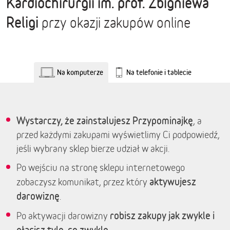
Kardiochirurgii im. prof. Zbigniewa
Religi
przy okazji zakupów online
Na komputerze
Na telefonie i tablecie
Wystarczy, że zainstalujesz Przypominajkę
, a
przed każdymi zakupami wyświetlimy Ci podpowiedź,
jeśli wybrany sklep bierze udział w akcji.
Po wejściu na stronę sklepu internetowego
aktywujesz
zobaczysz komunikat, przez który
darowiznę
.
robisz zakupy jak zwykle i
Po aktywacji darowizny
płacisz tyle, co zwykle.