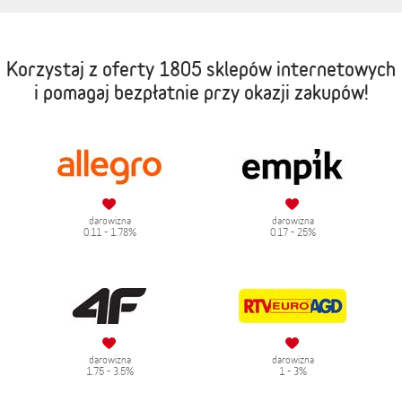
Korzystaj z oferty
1805 sklepów internetowych
i pomagaj bezpłatnie przy okazji zakupów!
darowizna
darowizna
0.11 - 1.78%
0.17 - 25%
darowizna
darowizna
1.75 - 3.5%
1 - 3%