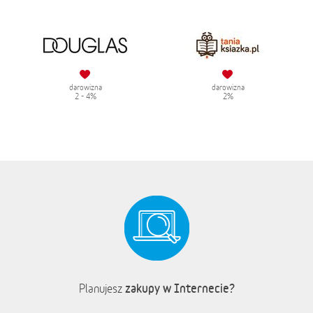
darowizna
darowizna
2 - 4%
2%
zakupy w Internecie?
Planujesz