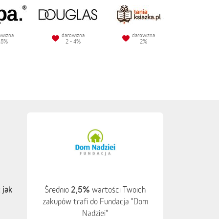
owizna
darowizna
darowizna
.5%
2 - 4%
2%
 jak
2,5%
Średnio
wartości Twoich
zakupów trafi do Fundacja "Dom
Nadziei"