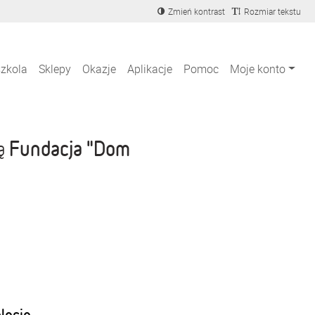
Zmień kontrast
Rozmiar tekstu
szkola
Sklepy
Okazje
Aplikacje
Pomoc
Moje konto
Fundacja "Dom
ją
blecie