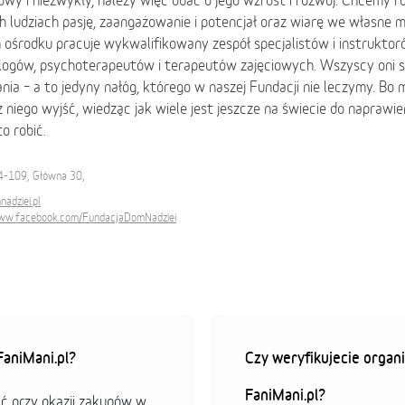
wy i niezwykły, należy więc dbać o jego wzrost i rozwój. Chcemy r
 ludziach pasję, zaangażowanie i potencjał oraz wiarę we własne m
ośrodku pracuje wykwalifikowany zespół specjalistów i instruktoró
logów, psychoterapeutów i terapeutów zajęciowych. Wszyscy oni są
ia – a to jedyny nałóg, którego w naszej Fundacji nie leczymy. Bo 
z niego wyjść, wiedząc jak wiele jest jeszcze na świecie do naprawi
o robić.
44-109, Główna 30,
adziei.pl
www.facebook.com/FundacjaDomNadziei
aniMani.pl?
Czy weryfikujecie organi
FaniMani.pl?
ać przy okazji zakupów w