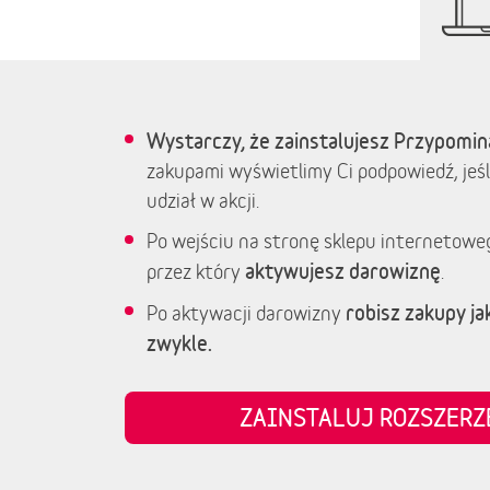
Wystarczy, że zainstalujesz Przypomin
zakupami wyświetlimy Ci podpowiedź, jeśl
udział w akcji.
Po wejściu na stronę sklepu internetowe
aktywujesz darowiznę
przez który
.
robisz zakupy jak
Po aktywacji darowizny
zwykle.
ZAINSTALUJ ROZSZER