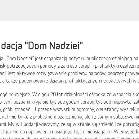
dacja "Dom Nadziei"
a ,,Dom Nadziei” jest organizacją pożytku publicznego działającą na
sk potrzebujących pomocy z zakresu terapii i profilaktyki uzależni
zacji jest aktywne rozwiązywanie problemu nałogów, poprzez prowa
, a także podejmowanie działań profilaktycznych i edukacyjnych w s
ególne miejsce. W ciągu 20 lat działalności ośrodka ze wsparcia s
a tymi liczbami kryją się tysiące godzin terapii, tysiące niepowtarz
, prób, zmagań… I przede wszystkim ogromny, nieustanny wysiłek m
ych nie tylko z problemem uzależnienia, ale i z samym sobą, swoim
mi. My w Fundacji wierzymy, że są w stanie się zmienić i że potrafi
est już nie do naprawienia i osiągnąć to, co nieosiągalne. Wiemy, że 