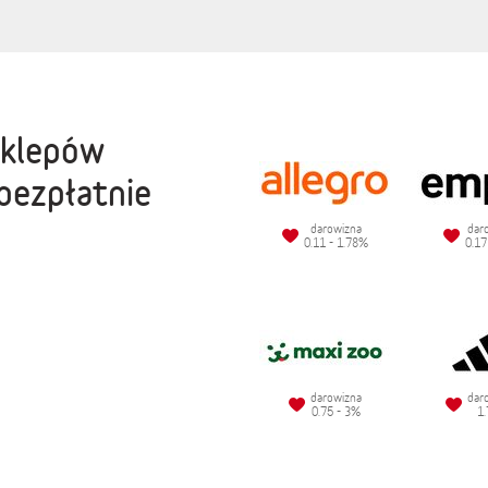
sklepów
bezpłatnie
darowizna
dar
0.11 - 1.78%
0.17
darowizna
dar
0.75 - 3%
1