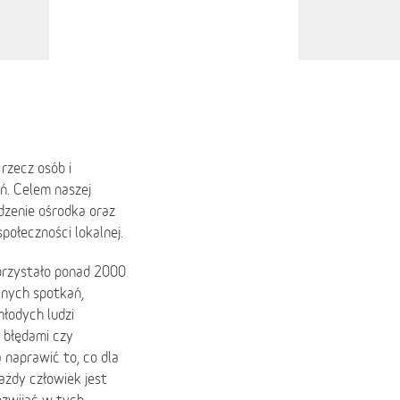
 rzecz osób i
eń. Celem naszej
dzenie ośrodka oraz
połeczności lokalnej.
korzystało ponad 2000
alnych spotkań,
łodych ludzi
i błędami czy
ą naprawić to, co dla
każdy człowiek jest