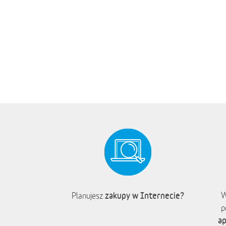
zakupy w Internecie?
W
Planujesz
p
ap