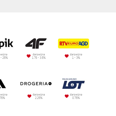
owizna
darowizna
darowizna
 - 25%
1.75 - 3.5%
1 - 3%
owizna
darowizna
darowizna
.75%
2.25%
0.75%