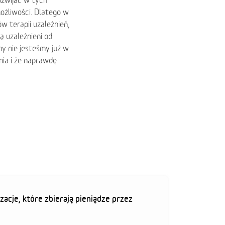
ozwijać w tych
ożliwości. Dlatego w
w terapii uzależnień,
 uzależnieni od
my nie jesteśmy już w
enia i że naprawdę
zacje, które zbierają pieniądze przez