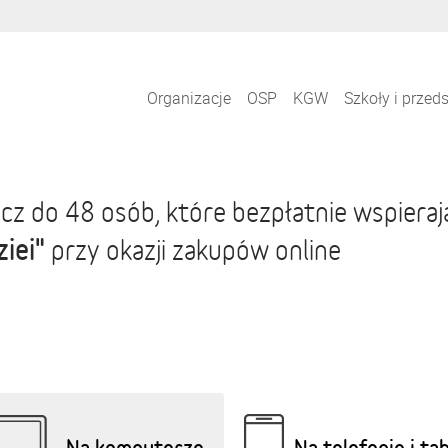
Organizacje
OSP
KGW
Szkoły i przed
cz do 48 osób, które bezpłatnie wspiera
iei"
przy okazji zakupów online
Na komputerze
Na telefonie i ta