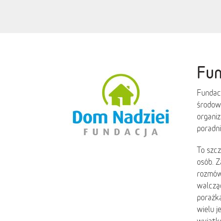
Fun
Fundacj
środowi
organi
poradni
To szcz
osób. Z
rozmów
walcząc
porażka
wielu j