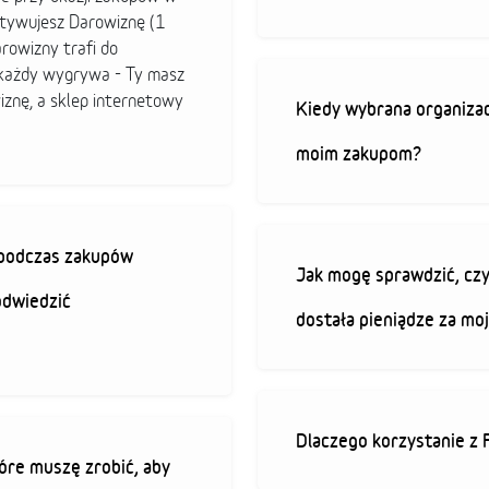
ktywujesz Darowiznę (1
arowizny trafi do
b każdy wygrywa - Ty masz
iznę, a sklep internetowy
Kiedy wybrana organizac
moim zakupom?
ę podczas zakupów
Jak mogę sprawdzić, czy
odwiedzić
dostała pieniądze za mo
Dlaczego korzystanie z 
óre muszę zrobić, aby