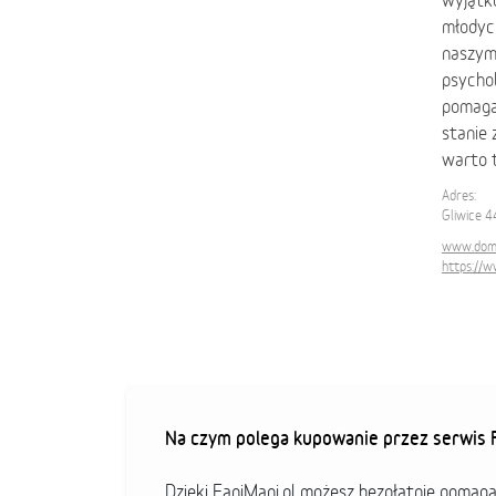
wyjątko
młodych
naszym 
psycho
pomagan
stanie 
warto t
Adres:
Gliwice 
www.domn
https://
Na czym polega kupowanie przez serwis F
Dzięki FaniMani.pl możesz bezpłatnie pomag