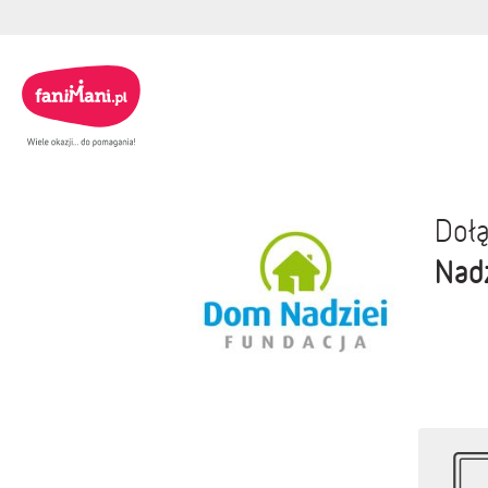
Dołą
Nadz