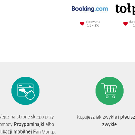
darowizna
dar
1.9 - 3%
1
ejdź na stronę sklepu przy
płacisz
Kupujesz jak zwykle i
Przypominajki
omocy
albo
zwykle
likacji mobilnej
FaniMani.pl