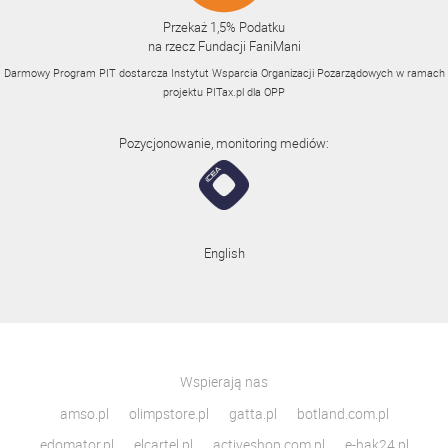
Przekaż 1,5% Podatku
na rzecz Fundacji FaniMani
Darmowy Program PIT dostarcza Instytut Wsparcia Organizacji Pozarządowych w ramach
projektu
PITax.pl
dla OPP
Pozycjonowanie, monitoring mediów:
English
Wspierają nas
amso.pl
olimpstore.pl
gatta.pl
botland.com.pl
edomator.pl
elcartel.pl
activeshop.com.pl
e-hak24.pl