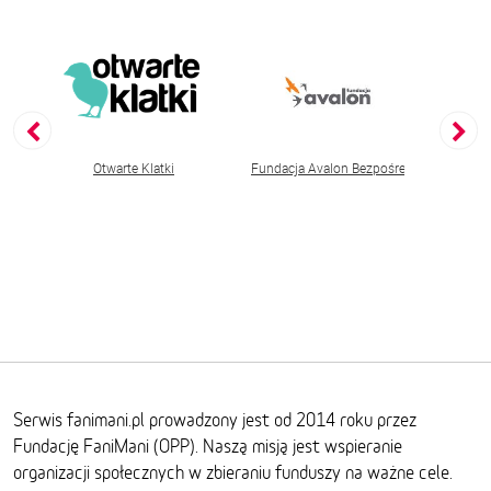
stwo Ochrony Zwierząt OTOZ Animals
Otwarte Klatki
Fundacja Avalon Bezpośrednia Pomoc 
Funda
Serwis fanimani.pl prowadzony jest od 2014 roku przez
Fundację FaniMani (OPP). Naszą misją jest wspieranie
organizacji społecznych w zbieraniu funduszy na ważne cele.