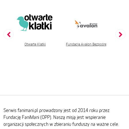
stwo Ochrony Zwierząt OTOZ Animals
Otwarte Klatki
Fundacja Avalon Bezpośrednia Pomoc 
Funda
Serwis fanimani.pl prowadzony jest od 2014 roku przez
Fundację FaniMani (OPP). Naszą misją jest wspieranie
organizacji społecznych w zbieraniu funduszy na ważne cele.