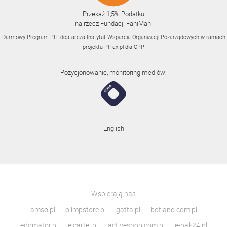
Przekaż 1,5% Podatku
na rzecz Fundacji FaniMani
Darmowy Program PIT dostarcza Instytut Wsparcia Organizacji Pozarządowych w ramach
projektu
PITax.pl
dla OPP
Pozycjonowanie, monitoring mediów:
English
Wspierają nas
amso.pl
olimpstore.pl
gatta.pl
botland.com.pl
edomator.pl
elcartel.pl
activeshop.com.pl
e-hak24.pl