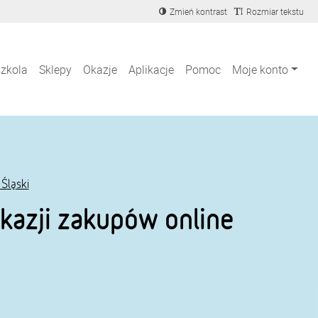
Zmień kontrast
Rozmiar tekstu
szkola
Sklepy
Okazje
Aplikacje
Pomoc
Moje konto
Śląski
kazji zakupów online