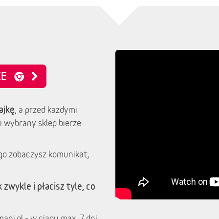
NIE
ajkę
, a przed każdymi
i wybrany sklep bierze
go zobaczysz komunikat,
 zwykle i płacisz tyle, co
ani.pl - w ciągu max. 7 dni