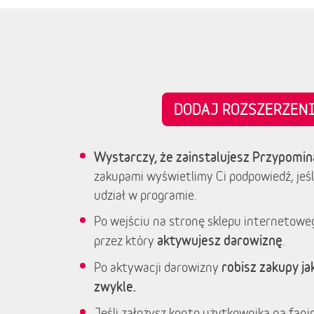
DODAJ ROZSZERZE
Wystarczy, że zainstalujesz Przypomin
zakupami wyświetlimy Ci podpowiedź, jeśl
udział w programie.
Po wejściu na stronę sklepu internetowe
aktywujesz darowiznę
przez który
.
robisz zakupy jak
Po aktywacji darowizny
zwykle.
Jeśli założysz konto użytkownika na fanim