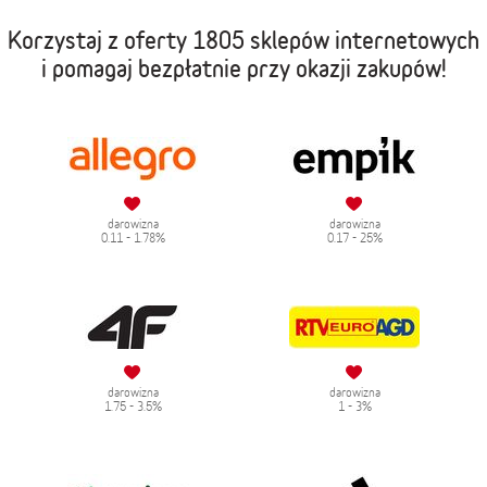
Korzystaj z oferty
1805 sklepów internetowych
i pomagaj bezpłatnie przy okazji zakupów!
darowizna
darowizna
0.11 - 1.78%
0.17 - 25%
darowizna
darowizna
1.75 - 3.5%
1 - 3%