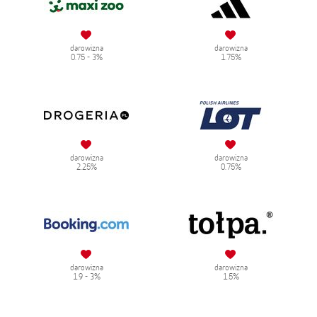
darowizna
darowizna
0.75 - 3%
1.75%
darowizna
darowizna
2.25%
0.75%
darowizna
darowizna
1.9 - 3%
1.5%