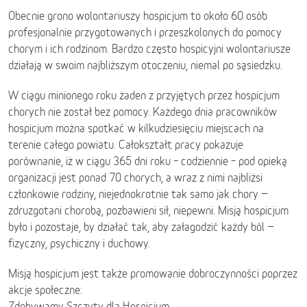
Obecnie grono wolontariuszy hospicjum to około 60 osób
profesjonalnie przygotowanych i przeszkolonych do pomocy
chorym i ich rodzinom. Bardzo często hospicyjni wolontariusze
działają w swoim najbliższym otoczeniu, niemal po sąsiedzku.
W ciągu minionego roku żaden z przyjętych przez hospicjum
chorych nie został bez pomocy. Każdego dnia pracowników
hospicjum można spotkać w kilkudziesięciu miejscach na
terenie całego powiatu. Całokształt pracy pokazuje
porównanie, iż w ciągu 365 dni roku – codziennie – pod opieką
organizacji jest ponad 70 chorych, a wraz z nimi najbliżsi
członkowie rodziny, niejednokrotnie tak samo jak chory −
zdruzgotani chorobą, pozbawieni sił, niepewni. Misją hospicjum
było i pozostaje, by działać tak, aby załagodzić każdy ból −
fizyczny, psychiczny i duchowy.
Misją hospicjum jest także promowanie dobroczynności poprzez
akcje społeczne:
Zdobywamy Szczyty dla Hospicjum