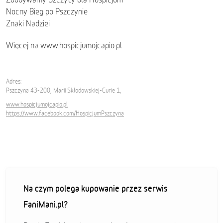
Nocny Bieg po Pszczynie
Znaki Nadziei
Więcej na www.hospicjumojcapio.pl
Adres:
Pszczyna 43-200, Marii Skłodowskiej-Curie 1,
www.hospicjumojcapio.pl
https://www.facebook.com/HospicjumPszczyna
Na czym polega kupowanie przez serwis
FaniMani.pl?