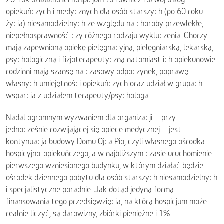
opiekuńczych i medycznych dla osób starszych (po 60 roku
życia) niesamodzielnych ze względu na choroby przewlekłe,
niepełnosprawność czy różnego rodzaju wykluczenia. Chorzy
mają zapewnioną opiekę pielęgnacyjną, pielęgniarską, lekarską,
psychologiczną i fizjoterapeutyczną natomiast ich opiekunowie
rodzinni mają szansę na czasowy odpoczynek, poprawę
własnych umiejętności opiekuńczych oraz udział w grupach
wsparcia z udziałem terapeuty/psychologa.
Nadal ogromnym wyzwaniem dla organizacji − przy
jednocześnie rozwijającej się opiece medycznej − jest
kontynuacja budowy Domu Ojca Pio, czyli własnego ośrodka
hospicyjno-opiekuńczego, a w najbliższym czasie uruchomienie
pierwszego wzniesionego budynku, w którym działać będzie
ośrodek dziennego pobytu dla osób starszych niesamodzielnych
i specjalistyczne poradnie. Jak dotąd jedyną formą
finansowania tego przedsięwzięcia, na którą hospicjum może
realnie liczyć, są darowizny, zbiórki pieniężne i 1%.