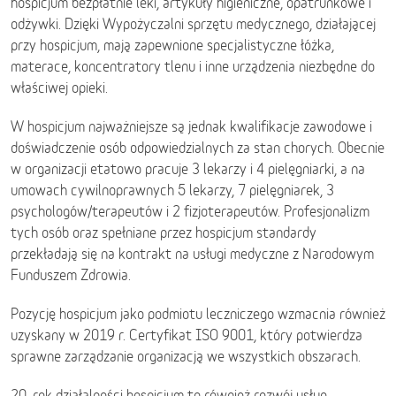
hospicjum bezpłatnie leki, artykuły higieniczne, opatrunkowe i
odżywki. Dzięki Wypożyczalni sprzętu medycznego, działającej
przy hospicjum, mają zapewnione specjalistyczne łóżka,
materace, koncentratory tlenu i inne urządzenia niezbędne do
właściwej opieki.
W hospicjum najważniejsze są jednak kwalifikacje zawodowe i
doświadczenie osób odpowiedzialnych za stan chorych. Obecnie
w organizacji etatowo pracuje 3 lekarzy i 4 pielęgniarki, a na
umowach cywilnoprawnych 5 lekarzy, 7 pielęgniarek, 3
psychologów/terapeutów i 2 fizjoterapeutów. Profesjonalizm
tych osób oraz spełniane przez hospicjum standardy
przekładają się na kontrakt na usługi medyczne z Narodowym
Funduszem Zdrowia.
Pozycję hospicjum jako podmiotu leczniczego wzmacnia również
uzyskany w 2019 r. Certyfikat ISO 9001, który potwierdza
sprawne zarządzanie organizacją we wszystkich obszarach.
20. rok działalności hospicjum to również rozwój usług