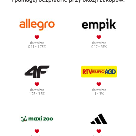
darowizna
darowizna
0.11 - 1.78%
0.17 - 25%
darowizna
darowizna
1.75 - 3.5%
1 - 3%