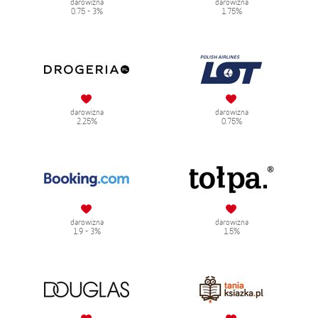
darowizna
darowizna
0.75 - 3%
1.75%
darowizna
darowizna
2.25%
0.75%
darowizna
darowizna
1.9 - 3%
1.5%