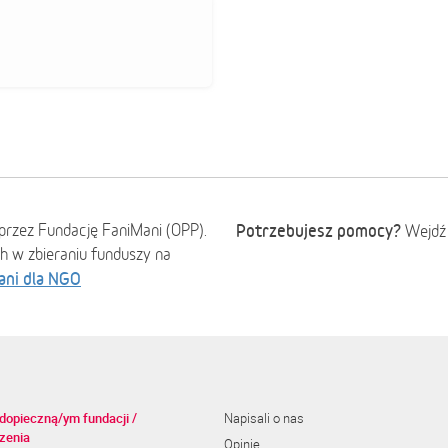
przez Fundację FaniMani (OPP).
Potrzebujesz pomocy?
Wejdź
ch w zbieraniu funduszy na
ani dla NGO
dopieczną/ym fundacji /
Napisali o nas
zenia
Opinie