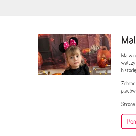
Mal
Malwin
walczy 
histori
Zebrane
placów
Stron
Po