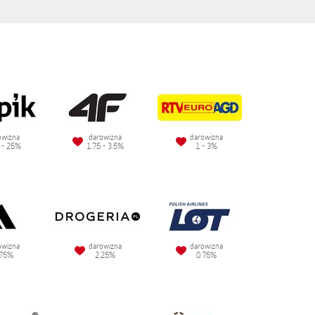
owizna
darowizna
darowizna
 - 25%
1.75 - 3.5%
1 - 3%
owizna
darowizna
darowizna
.75%
2.25%
0.75%