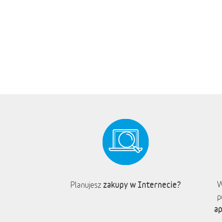
zakupy w Internecie?
W
Planujesz
p
ap