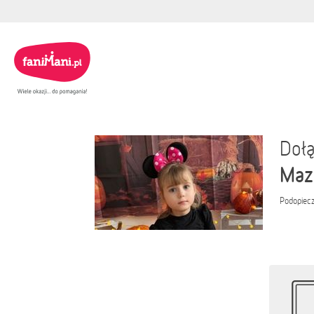
Dołą
Maz
Podopiec