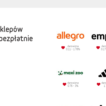
sklepów
bezpłatnie
darowizna
dar
0.11 - 1.78%
0.17
darowizna
dar
0.75 - 3%
1