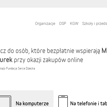
Organizacje
OSP
KGW
Szkoły i przed
M
cz do osób, które bezpłatnie wspierają
urek
przy okazji zakupów online
zna/y
Fundacja Serce Dziecka
Na komputerze
Na telefonie i ta