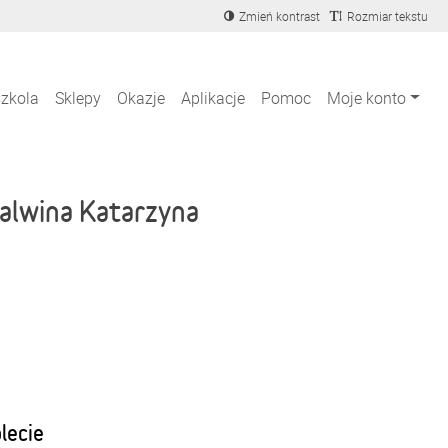
Zmień kontrast
Rozmiar tekstu
szkola
Sklepy
Okazje
Aplikacje
Pomoc
Moje konto
alwina Katarzyna
blecie