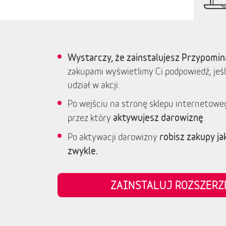
Wystarczy, że zainstalujesz Przypomin
zakupami wyświetlimy Ci podpowiedź, jeśl
udział w akcji.
Po wejściu na stronę sklepu internetowe
aktywujesz darowiznę
przez który
.
robisz zakupy jak
Po aktywacji darowizny
zwykle.
ZAINSTALUJ ROZSZER