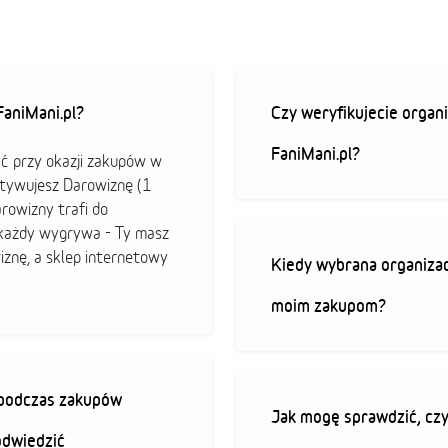
aniMani.pl?
Czy weryfikujecie organi
FaniMani.pl?
ać przy okazji zakupów w
ktywujesz Darowiznę (1
arowizny trafi do
b każdy wygrywa - Ty masz
iznę, a sklep internetowy
Kiedy wybrana organizac
moim zakupom?
ę podczas zakupów
Jak mogę sprawdzić, czy
odwiedzić