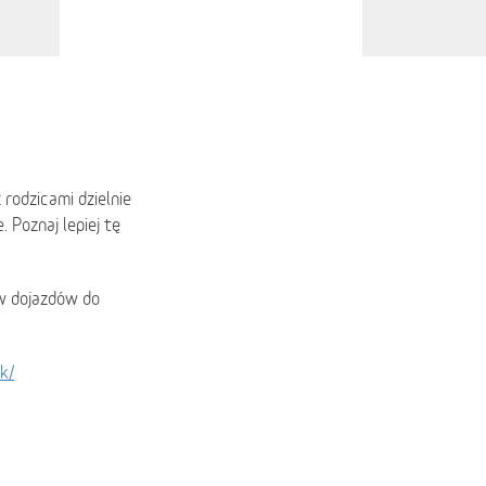
rodzicami dzielnie
 Poznaj lepiej tę
ów dojazdów do
k/