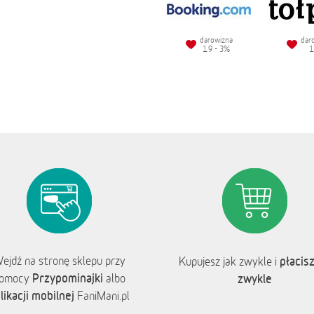
darowizna
dar
1.9 - 3%
1
ejdź na stronę sklepu przy
płacisz
Kupujesz jak zwykle i
Przypominajki
omocy
albo
zwykle
likacji mobilnej
FaniMani.pl