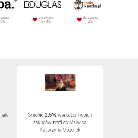
owizna
darowizna
darowizna
.5%
2 - 4%
2%
 jak
2,5%
Średnio
wartości Twoich
zakupów trafi do Malwina
Katarzyna Mazurek