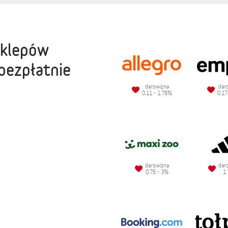
sklepów
bezpłatnie
darowizna
dar
0.11 - 1.78%
0.17
darowizna
dar
0.75 - 3%
1