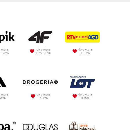
owizna
darowizna
darowizna
 - 25%
1.75 - 3.5%
1 - 3%
owizna
darowizna
darowizna
.75%
2.25%
0.75%