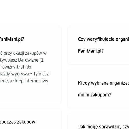
aniMani.pl?
Czy weryfikujecie organi
FaniMani.pl?
ać przy okazji zakupów w
ktywujesz Darowiznę (1
arowizny trafi do
b każdy wygrywa - Ty masz
iznę, a sklep internetowy
Kiedy wybrana organizac
moim zakupom?
ę podczas zakupów
Jak mogę sprawdzić, czy