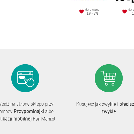
darowizna
dar
1.9 - 3%
1
ejdź na stronę sklepu przy
płacisz
Kupujesz jak zwykle i
Przypominajki
omocy
albo
zwykle
likacji mobilnej
FaniMani.pl