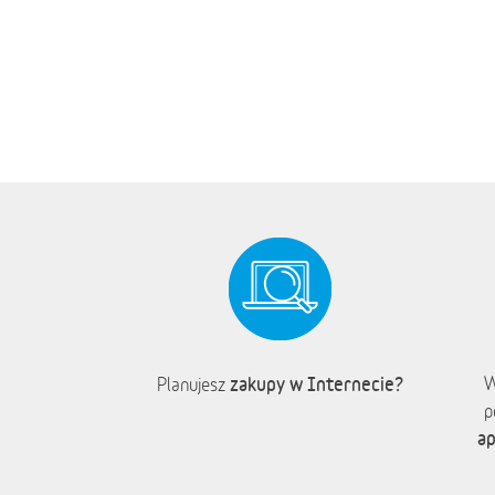
zakupy w Internecie?
W
Planujesz
p
ap