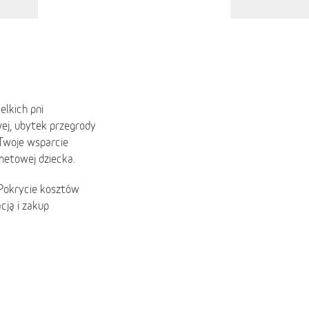
elkich pni
ej, ubytek przegrody
 Twoje wsparcie
rnetowej dziecka.
 Pokrycie kosztów
ją i zakup