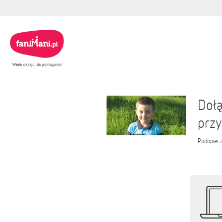
Dołą
przy
Podopiec