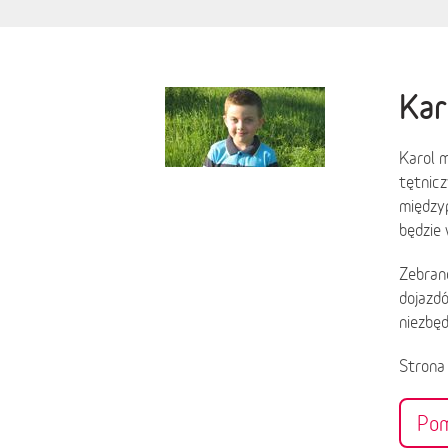
Kar
Karol m
tętnic
międzyp
będzie 
Zebrane
dojazd
niezbęd
Stron
Po