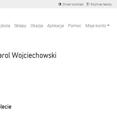
Zmień kontrast
Rozmiar tekstu
szkola
Sklepy
Okazje
Aplikacje
Pomoc
Moje konto
arol Wojciechowski
blecie