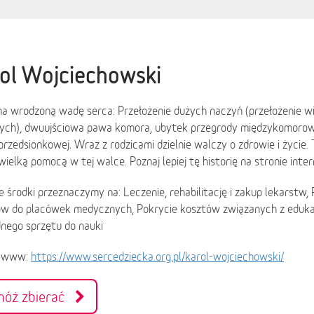
ol Wojciechowski
a wrodzoną wadę serca: Przełożenie dużych naczyń (przełożenie wi
zych), dwuujściowa pawa komora, ubytek przegrody międzykomorow
rzedsionkowej. Wraz z rodzicami dzielnie walczy o zdrowie i życie.
wielką pomocą w tej walce. Poznaj lepiej tę historię na stronie inte
 środki przeznaczymy na: Leczenie, rehabilitację i zakup lekarstw,
ów do placówek medycznych, Pokrycie kosztów związanych z edukac
nego sprzętu do nauki
a www:
https://www.sercedziecka.org.pl/karol-wojciechowski/
móż zbierać