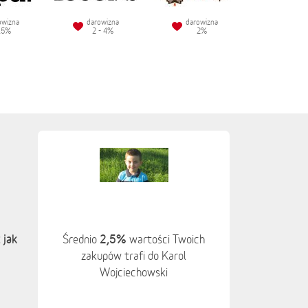
owizna
darowizna
darowizna
.5%
2 - 4%
2%
 jak
2,5%
Średnio
wartości Twoich
zakupów trafi do Karol
Wojciechowski