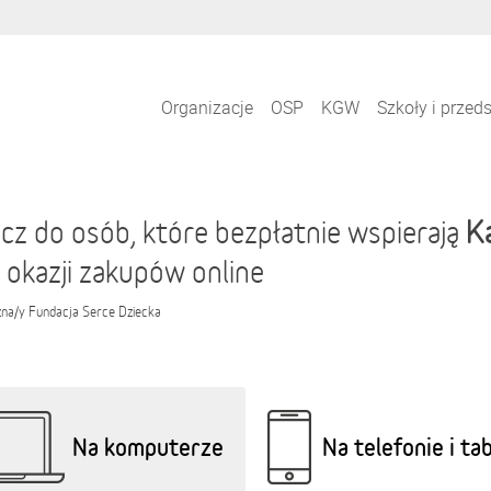
Organizacje
OSP
KGW
Szkoły i przed
K
cz do osób, które bezpłatnie wspierają
 okazji zakupów online
zna/y
Fundacja Serce Dziecka
Na komputerze
Na telefonie i ta