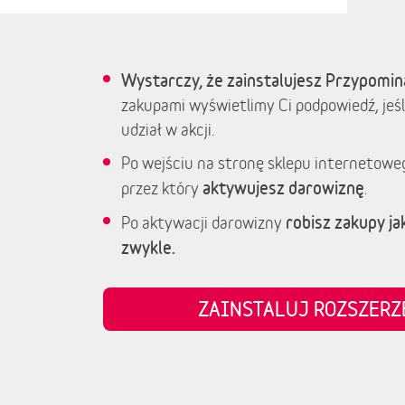
Wystarczy, że zainstalujesz Przypomin
zakupami wyświetlimy Ci podpowiedź, jeśl
udział w akcji.
Po wejściu na stronę sklepu internetowe
aktywujesz darowiznę
przez który
.
robisz zakupy jak
Po aktywacji darowizny
zwykle.
ZAINSTALUJ ROZSZER