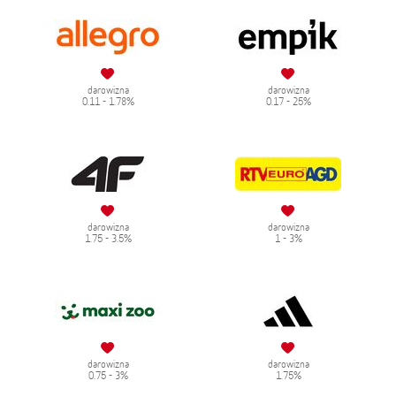
darowizna
darowizna
0.11 - 1.78%
0.17 - 25%
darowizna
darowizna
1.75 - 3.5%
1 - 3%
darowizna
darowizna
0.75 - 3%
1.75%