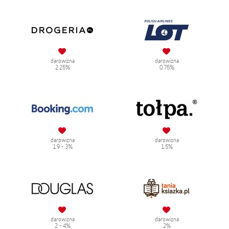
darowizna
darowizna
2.25%
0.75%
darowizna
darowizna
1.9 - 3%
1.5%
darowizna
darowizna
2 - 4%
2%