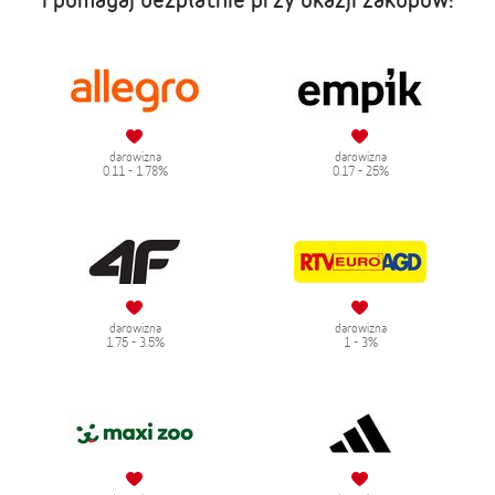
darowizna
darowizna
0.11 - 1.78%
0.17 - 25%
darowizna
darowizna
1.75 - 3.5%
1 - 3%