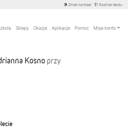
Zmień kontrast
Rozmiar tekstu
szkola
Sklepy
Okazje
Aplikacje
Pomoc
Moje konto
drianna Kosno
przy
blecie