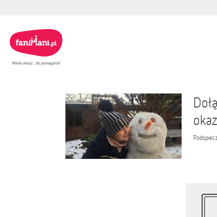
Dołą
okaz
Podopiec