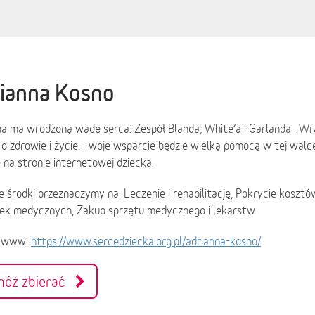
ianna Kosno
a ma wrodzoną wadę serca: Zespół Blanda, White’a i Garlanda . Wra
o zdrowie i życie. Twoje wsparcie będzie wielką pomocą w tej walce.
ę na stronie internetowej dziecka.
 środki przeznaczymy na: Leczenie i rehabilitację, Pokrycie koszt
ek medycznych, Zakup sprzętu medycznego i lekarstw
a www:
https://www.sercedziecka.org.pl/adrianna-kosno/
móż zbierać