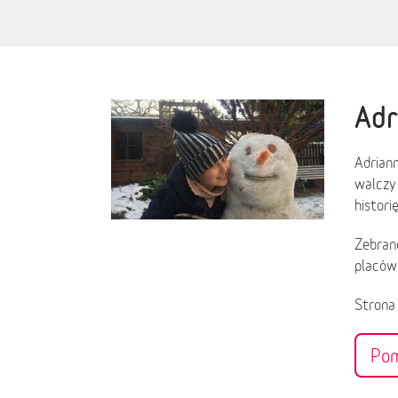
Adr
Adriann
walczy 
histori
Zebrane
placów
Stron
Po