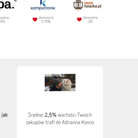
owizna
darowizna
darowizna
.5%
0.75%
2%
 jak
2,5%
Średnio
wartości Twoich
zakupów trafi do Adrianna Kosno