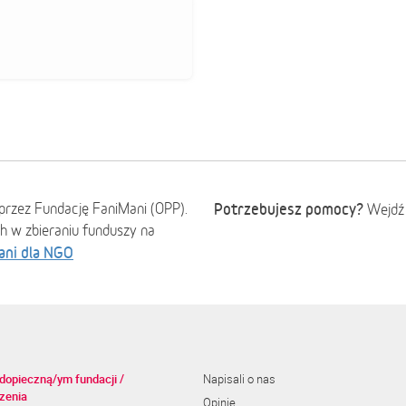
przez Fundację FaniMani (OPP).
Potrzebujesz pomocy?
Wejdź
ch w zbieraniu funduszy na
ani dla NGO
dopieczną/ym fundacji /
Napisali o nas
zenia
Opinie