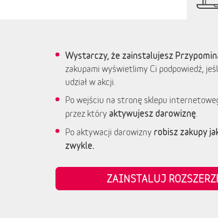
Wystarczy, że zainstalujesz Przypomin
zakupami wyświetlimy Ci podpowiedź, jeśl
udział w akcji.
Po wejściu na stronę sklepu internetowe
aktywujesz darowiznę
przez który
.
robisz zakupy jak
Po aktywacji darowizny
zwykle.
ZAINSTALUJ ROZSZER