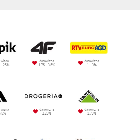
owizna
darowizna
darowizna
 - 25%
1.75 - 3.5%
1 - 3%
owizna
darowizna
darowizna
.75%
2.25%
1.75%