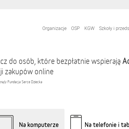
Organizacje
OSP
KGW
Szkoły i przed
A
cz do osób, które bezpłatnie wspierają
ji zakupów online
zna/y
Fundacja Serce Dziecka
Na komputerze
Na telefonie i ta