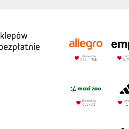
sklepów
bezpłatnie
darowizna
dar
0.11 - 1.78%
0.17
darowizna
dar
0.75 - 3%
1