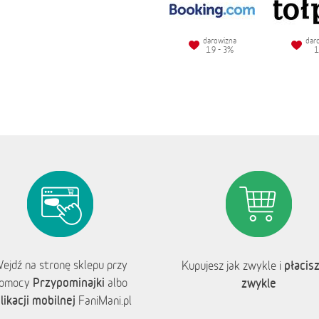
darowizna
dar
1.9 - 3%
1
ejdź na stronę sklepu przy
płacisz
Kupujesz jak zwykle i
Przypominajki
omocy
albo
zwykle
likacji mobilnej
FaniMani.pl