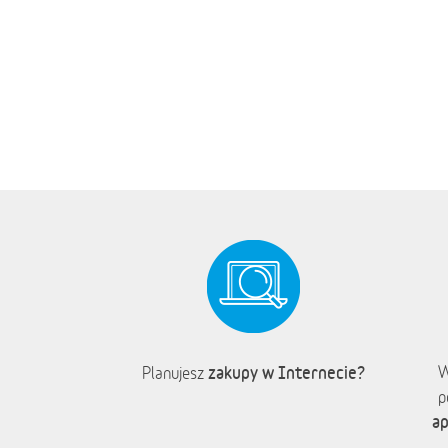
zakupy w Internecie?
W
Planujesz
p
ap