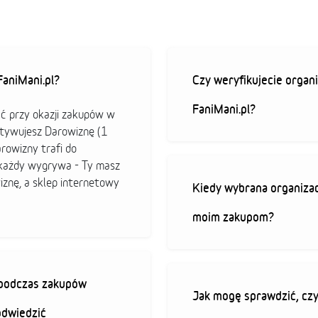
aniMani.pl?
Czy weryfikujecie organi
FaniMani.pl?
ać przy okazji zakupów w
ktywujesz Darowiznę (1
arowizny trafi do
b każdy wygrywa - Ty masz
iznę, a sklep internetowy
Kiedy wybrana organizac
moim zakupom?
ę podczas zakupów
Jak mogę sprawdzić, czy
odwiedzić