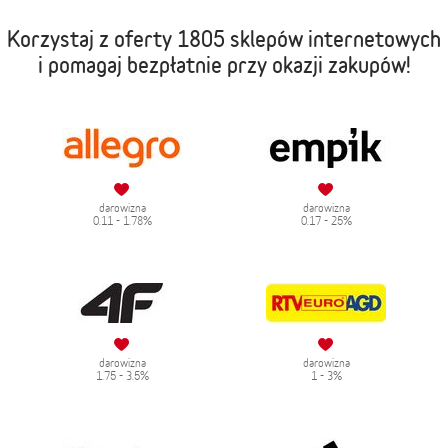
Korzystaj z oferty
1805 sklepów internetowych
i pomagaj bezpłatnie przy okazji zakupów!
darowizna
darowizna
0.11 - 1.78%
0.17 - 25%
darowizna
darowizna
1.75 - 3.5%
1 - 3%