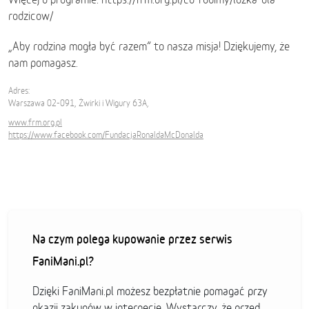
rodzicow/
„Aby rodzina mogła być razem” to nasza misja! Dziękujemy, że
nam pomagasz.
Adres:
Warszawa 02-091, Żwirki i Wigury 63A,
www.frm.org.pl
https://www.facebook.com/FundacjaRonaldaMcDonalda
Na czym polega kupowanie przez serwis
FaniMani.pl?
Dzięki FaniMani.pl możesz bezpłatnie pomagać przy
okazji zakupów w internecie. Wystarczy, że przed