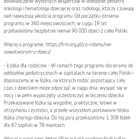
doświadczenie wybitnych ekspertów w dziedzinie pediatrii,
onkologii i hematologii dziecięcej oraz radiologii, którzy czuwają
nad najwyższą jakością programu. Od początku istnienia
programu, w 360 miejscowościach, w ciągu 19 lat
przebadaliśmy bezpłatnie niemal 90 000 dzieci z całej Polski.
Więcej o programie: https://frm.org.pl/co-robimy/nie-
nowotworom-u-dzieci/
- Łóżka dla rodziców - W ramach tego programu docieramy do
oddziałów pediatrycznych w szpitalach na terenie całej Polski i
doposażamy je w łóżka, na których rodzic pozostający cały
czas z dzieckiem może odpocząć w ciągu dnia, wyspać się w
nocy i w pełni wypoczęty uczestniczyć w leczeniu dziecka.
Przekazywane łóżka są wygodne, praktyczne, łatwe w
utrzymaniu czystości, a przede wszystkim postawione blisko
łóżka chorego dziecka. Do tej pory przekazaliśmy 1 308 łóżek
dla 87 szpitali w 78 miastach.
Więcej o programie: https://frm.org.pl/co-robimy/lozka-dla-