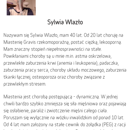
Sylwia Wlazło
Nazywam się Sylwia Wlazło, mam 40 lat. Od 20 lat choruję na
Miastenię Gravis rzekomoporaźną, postać ciężką, lekooporną.
Mam znaczny stopień niepełnosprawności na stałe.
Powikłaniami choroby są u mnie m.in. astma oskrzelowa,
przewlekłe zaburzenia krwi (anemia i leukopenia), padaczka,
zaburzenia pracy serca, choroby układu moczowego, zaburzenia
tkanki łącznej, osteoporoza oraz choroby związane z
przewlekłym stresem.
Miastenia jest chorobą postępującą - dynamiczną. W jednej
chwili bardzo szybko zmniejsza się siła mięśniowa oraz pojawiają
się osłabienie, paraliż i zwiotczenie mięśni całego ciała.
Poruszam się wyłącznie na wózku inwalidzkim od ponad 10 lat.
Od 4 lat mam założony na stałe cewnik do żołądka (PEG) z racji