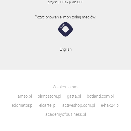
projektu
PITax.pl
dla OPP
Pozycjonowanie, monitoring mediów:
English
Wspierają nas
amso.pl
olimpstore.pl
gatta.pl
botland.com.pl
edomator.pl
elcartel.pl
activeshop.com.pl
e-hak24.pl
academyofbusiness.pl