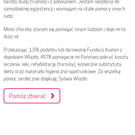
bardzo dużej trudności z połykaniem. Jestem niezdolna do
samodzielnej egzystencji i wymagam na stałe pomocy innych
ludzi.
Mimo choroby staram się pomagać innym ludziom i daje mi to
dużo sił
Przekazując 1,5% podatku lub darowiznę Fundacji Avalon z
dopiskiem Wlazło, 4978 pomagacie mi Państwo pokryć koszty
leczenia: leki, rehabilitację (turnusy), konieczne substytuty
diety oraz materiały higieniczno-opatrunkowe. Za wszelką
pomoc serdecznie dziękuję, Sylwia Wlazło
Pomóż zbierać