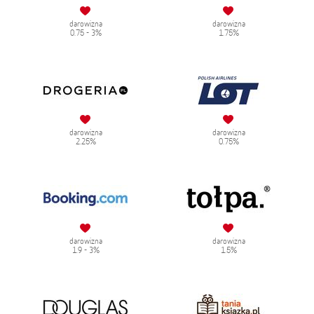
darowizna
darowizna
0.75 - 3%
1.75%
darowizna
darowizna
2.25%
0.75%
darowizna
darowizna
1.9 - 3%
1.5%