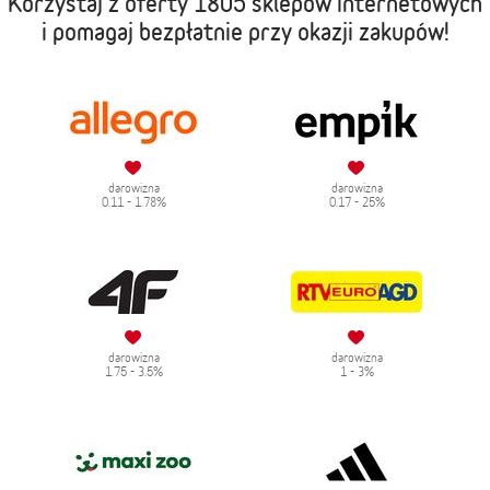
Korzystaj z oferty
1805 sklepów internetowych
i pomagaj bezpłatnie przy okazji zakupów!
darowizna
darowizna
0.11 - 1.78%
0.17 - 25%
darowizna
darowizna
1.75 - 3.5%
1 - 3%