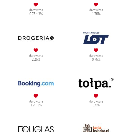
darowizna
darowizna
0.75 - 3%
1.75%
darowizna
darowizna
2.25%
0.75%
darowizna
darowizna
1.9 - 3%
1.5%