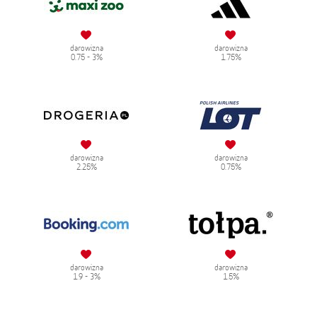
darowizna
darowizna
0.75 - 3%
1.75%
darowizna
darowizna
2.25%
0.75%
darowizna
darowizna
1.9 - 3%
1.5%