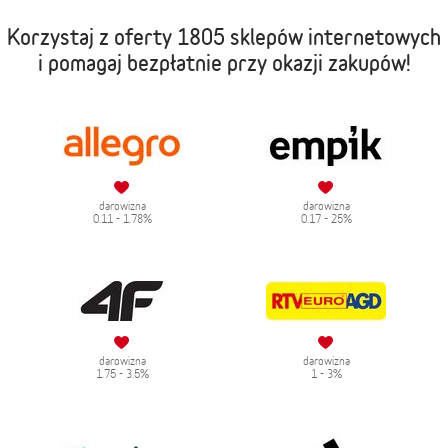
Korzystaj z oferty
1805 sklepów internetowych
i pomagaj bezpłatnie przy okazji zakupów!
darowizna
darowizna
0.11 - 1.78%
0.17 - 25%
darowizna
darowizna
1.75 - 3.5%
1 - 3%