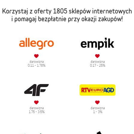
Korzystaj z oferty
1805 sklepów internetowych
i pomagaj bezpłatnie przy okazji zakupów!
darowizna
darowizna
0.11 - 1.78%
0.17 - 25%
darowizna
darowizna
1.75 - 3.5%
1 - 3%