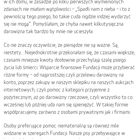
w ich domu, w zasadzie po kilku pierwszych wymienionych
zdaniach nie miałam wątpliwości – „Spadli nam z nieba – i to z
pewnością tego psiego, bo takie cuda nigdzie indziej wydarzyć
się nie mogą”. Pomyślałam, że chyba nawet kilkutysięczna
darowizna tak bardzo by mnie nie ucieszyła.
Co nie znaczy oczywiście, że pieniądze nie są ważne. Są,
niestety… Niejednokrotnie przekonałam się, że czasami większe,
czasami mniejsze kwoty dosłownie przechylają szalę psiego
życia lub śmierci. Wsparcie finansowe Fundacji może przybierać
różne formy – od najprostszej czyli przelewu darowizny na
konto, poprzez zakupy w naszym sklepiku na naszych aukcjach
internetowych, czyli pomoc z kategorii przyjemne z
pożytecznym, aż po darowizny rzeczowe, czyli wszystko to co
wcześniej lub później uda nam się spieniężyć. W takiej formie
współpracujemy zarówno z osobami prywatnymi jak i firmami.
Osoby preferujące pomoc niematerialną są również mile
widziane w szeregach Fundacji. Nasze psy przebywające w