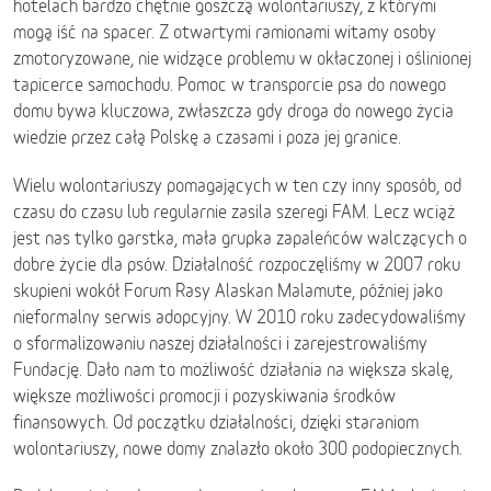
hotelach bardzo chętnie goszczą wolontariuszy, z którymi
mogą iść na spacer. Z otwartymi ramionami witamy osoby
zmotoryzowane, nie widzące problemu w okłaczonej i oślinionej
tapicerce samochodu. Pomoc w transporcie psa do nowego
domu bywa kluczowa, zwłaszcza gdy droga do nowego życia
wiedzie przez całą Polskę a czasami i poza jej granice.
Wielu wolontariuszy pomagających w ten czy inny sposób, od
czasu do czasu lub regularnie zasila szeregi FAM. Lecz wciąż
jest nas tylko garstka, mała grupka zapaleńców walczących o
dobre życie dla psów. Działalność rozpoczęliśmy w 2007 roku
skupieni wokół Forum Rasy Alaskan Malamute, później jako
nieformalny serwis adopcyjny. W 2010 roku zadecydowaliśmy
o sformalizowaniu naszej działalności i zarejestrowaliśmy
Fundację. Dało nam to możliwość działania na większa skalę,
większe możliwości promocji i pozyskiwania środków
finansowych. Od początku działalności, dzięki staraniom
wolontariuszy, nowe domy znalazło około 300 podopiecznych.