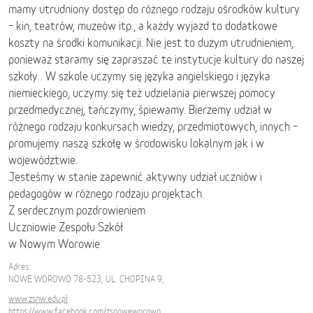
mamy utrudniony dostęp do różnego rodzaju ośrodków kultury
– kin, teatrów, muzeów itp., a każdy wyjazd to dodatkowe
koszty na środki komunikacji. Nie jest to dużym utrudnieniem,
ponieważ staramy się zapraszać te instytucje kultury do naszej
szkoły . W szkole uczymy się języka angielskiego i języka
niemieckiego, uczymy się też udzielania pierwszej pomocy
przedmedycznej, tańczymy, śpiewamy. Bierzemy udział w
różnego rodzaju konkursach wiedzy, przedmiotowych, innych –
promujemy naszą szkołę w środowisku lokalnym jak i w
województwie.
Jesteśmy w stanie zapewnić aktywny udział uczniów i
pedagogów w różnego rodzaju projektach.
Z serdecznym pozdrowieniem
Uczniowie Zespołu Szkół
w Nowym Worowie
Adres:
NOWE WOROWO 78-523, UL. CHOPINA 9,
www.zsnw.edu.pl
https://www.facebook.com/zsnoweworowo