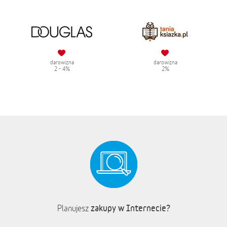
darowizna
darowizna
2 - 4%
2%
zakupy w Internecie?
Planujesz