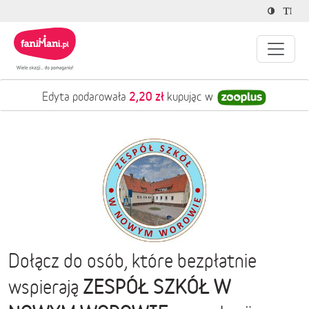
2,20 zł
Edyta podarowała
kupując w
Dołącz do osób, które bezpłatnie
ZESPÓŁ SZKÓŁ W
wspierają