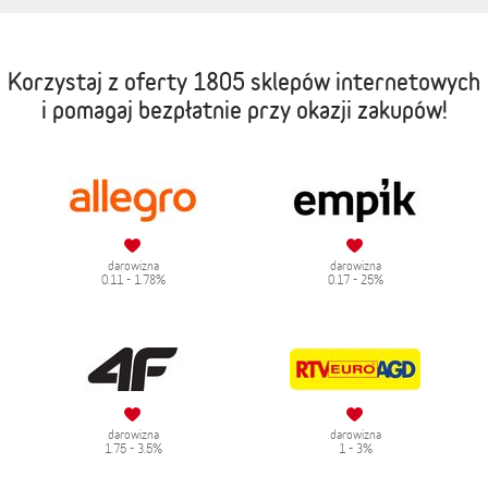
Korzystaj z oferty
1805 sklepów internetowych
i pomagaj bezpłatnie przy okazji zakupów!
darowizna
darowizna
0.11 - 1.78%
0.17 - 25%
darowizna
darowizna
1.75 - 3.5%
1 - 3%