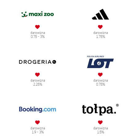
darowizna
darowizna
0.75 - 3%
1.75%
darowizna
darowizna
2.25%
0.75%
darowizna
darowizna
1.9 - 3%
1.5%