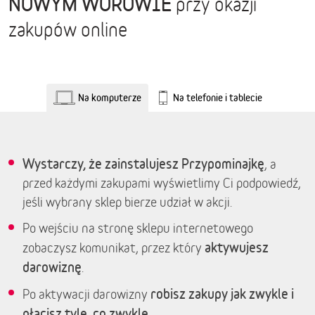
NOWYM WOROWIE
przy okazji
zakupów online
Na komputerze
Na telefonie i tablecie
Wystarczy, że zainstalujesz Przypominajkę
, a
przed każdymi zakupami wyświetlimy Ci podpowiedź,
jeśli wybrany sklep bierze udział w akcji.
Po wejściu na stronę sklepu internetowego
aktywujesz
zobaczysz komunikat, przez który
darowiznę
.
robisz zakupy jak zwykle i
Po aktywacji darowizny
płacisz tyle, co zwykle.