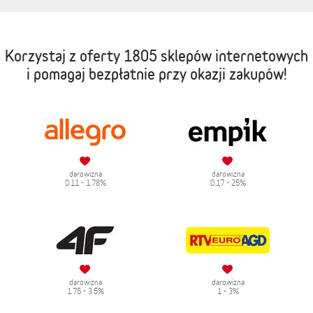
Korzystaj z oferty
1805 sklepów internetowych
i pomagaj bezpłatnie przy okazji zakupów!
darowizna
darowizna
0.11 - 1.78%
0.17 - 25%
darowizna
darowizna
1.75 - 3.5%
1 - 3%