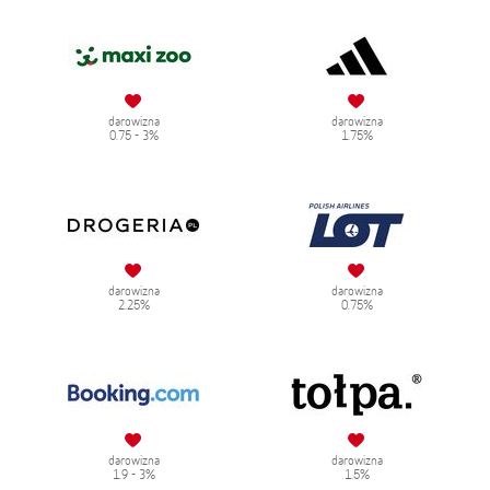
darowizna
darowizna
0.75 - 3%
1.75%
darowizna
darowizna
2.25%
0.75%
darowizna
darowizna
1.9 - 3%
1.5%