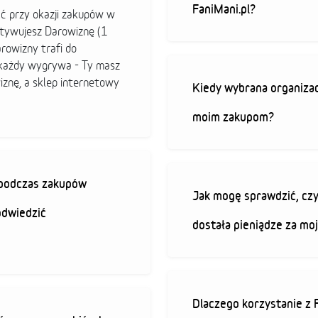
FaniMani.pl?
ać przy okazji zakupów w
ktywujesz Darowiznę (1
arowizny trafi do
b każdy wygrywa - Ty masz
iznę, a sklep internetowy
Kiedy wybrana organizac
moim zakupom?
ę podczas zakupów
Jak mogę sprawdzić, czy
odwiedzić
dostała pieniądze za mo
Dlaczego korzystanie z 