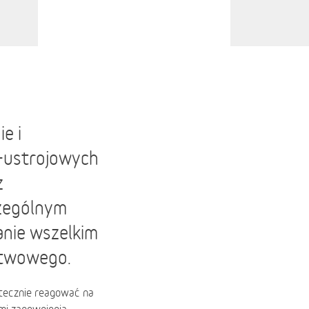
e i
-ustrojowych
z
czególnym
anie wszelkim
stwowego.
utecznie reagować na