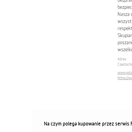
bezpra
bezpie
Nasza d
wszystk
respek
Skupia
poszano
wszelki
Adres:
Częstoch
www.pols
https://
Na czym polega kupowanie przez serwis F