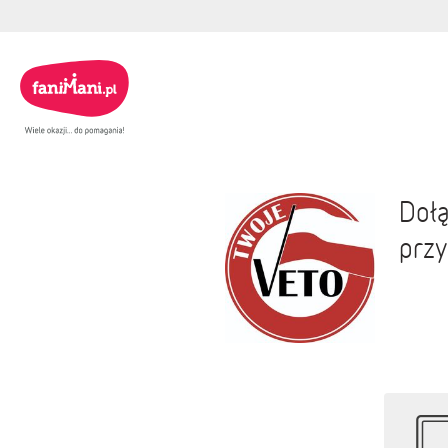
Dołą
przy