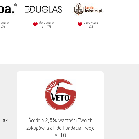
owizna
darowizna
darowizna
.5%
2 - 4%
2%
 jak
2,5%
Średnio
wartości Twoich
zakupów trafi do Fundacja Twoje
VETO