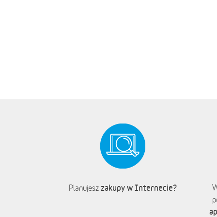
zakupy w Internecie?
W
Planujesz
p
ap