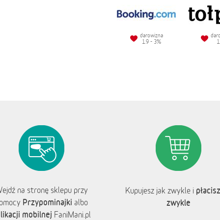
darowizna
dar
1.9 - 3%
1
ejdź na stronę sklepu przy
płacisz
Kupujesz jak zwykle i
Przypominajki
omocy
albo
zwykle
likacji mobilnej
FaniMani.pl