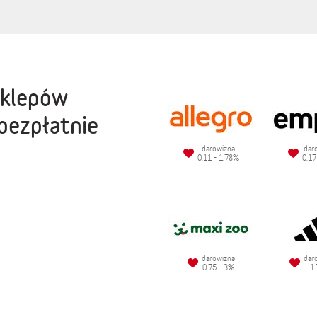
sklepów
bezpłatnie
darowizna
dar
0.11 - 1.78%
0.17
darowizna
dar
0.75 - 3%
1