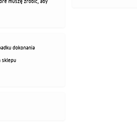
óre muszę zrobić, aby
padku dokonania
 sklepu