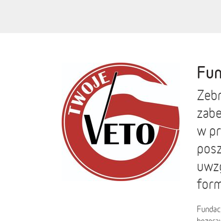
Fun
Zebr
zabe
w pr
posz
uwzg
form
Fundacj