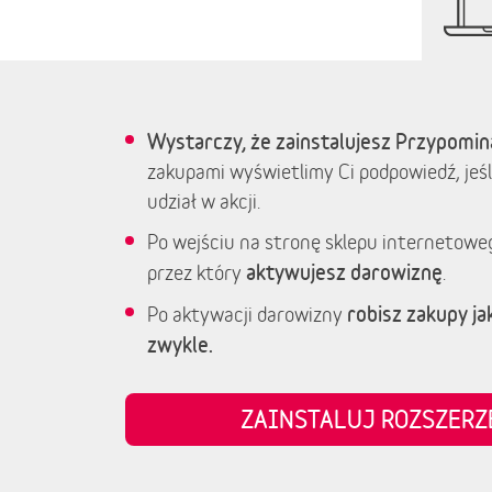
Wystarczy, że zainstalujesz Przypomin
zakupami wyświetlimy Ci podpowiedź, jeśl
udział w akcji.
Po wejściu na stronę sklepu internetowe
aktywujesz darowiznę
przez który
.
robisz zakupy jak
Po aktywacji darowizny
zwykle.
ZAINSTALUJ ROZSZER