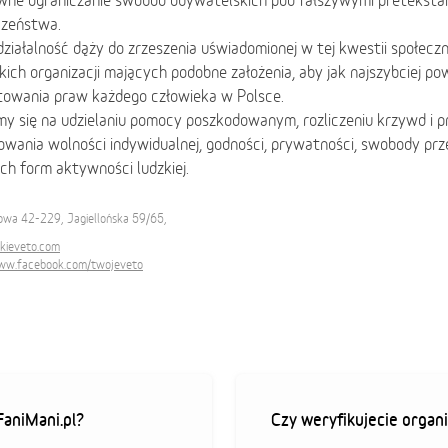
wne ograniczanie swobód obywatelskich pod fałszywymi preteksta
czeństwa.
ziałalność dąży do zrzeszenia uświadomionej w tej kwestii społeczn
ich organizacji mających podobne założenia, aby jak najszybciej po
towania praw każdego człowieka w Polsce.
my się na udzielaniu pomocy poszkodowanym, rozliczeniu krzywd i 
wania wolności indywidualnej, godności, prywatności, swobody prze
ch form aktywności ludzkiej.
owa 42-229, Jagiellońska 59/65,
kieveto.com
www.facebook.com/twojeveto
aniMani.pl?
Czy weryfikujecie organi