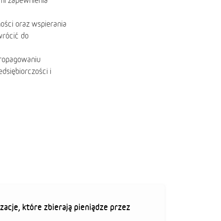
mi zapewnienia
ości oraz wspierania
wrócić do
propagowaniu
dsiębiorczości i
zacje, które zbierają pieniądze przez