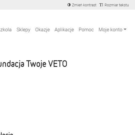
Zmień kontrast
Rozmiar tekstu
szkola
Sklepy
Okazje
Aplikacje
Pomoc
Moje konto
undacja Twoje VETO
blecie