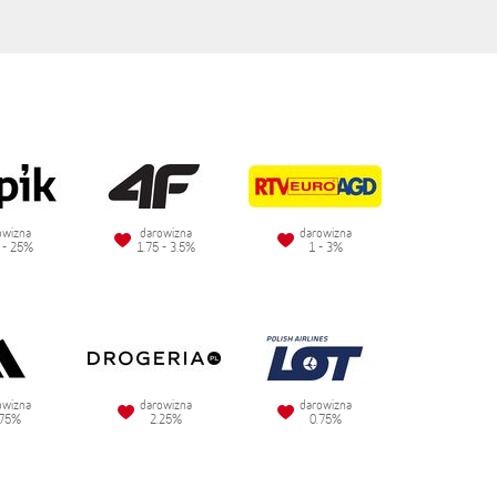
owizna
darowizna
darowizna
 - 25%
1.75 - 3.5%
1 - 3%
owizna
darowizna
darowizna
.75%
2.25%
0.75%