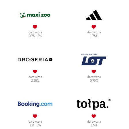
darowizna
darowizna
0.75 - 3%
1.75%
darowizna
darowizna
2.25%
0.75%
darowizna
darowizna
1.9 - 3%
1.5%