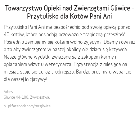
Towarzystwo Opieki nad Zwierzętami Gliwice -
Przytulisko dla Kotów Pani Ani
Przytulisko Pani Ani ma bezpośrednio pod swoją opieką ponad
40 kotów, które posiadają przeważnie tragiczną przeszłość.
Pośrednio zajmujemy się kotami wolno żyjącymi. Dbamy również
o to aby zwierzętom w naszej okolicy nie działa się krzywda.
Nasze główne wydatki związane są z zakupem karmy i
opłacaniem wizyt u weterynarza. Egzystencja z miesiąca na
miesiąc staje się coraz trudniejsza. Bardzo prosimy o wsparcie
dla naszej inicjatywy!
Adres:
Gliwice 44-100, Zwycięstwa,
pl-pl.facebook.com/toz.gliwice