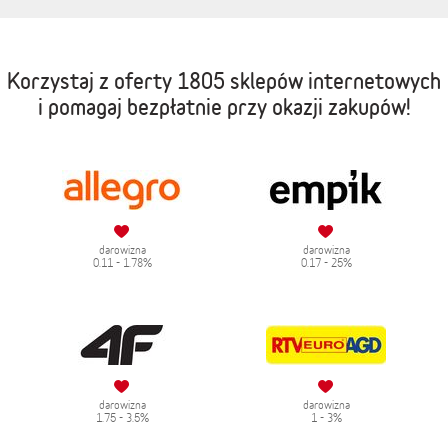
Korzystaj z oferty
1805 sklepów internetowych
i pomagaj bezpłatnie przy okazji zakupów!
darowizna
darowizna
0.11 - 1.78%
0.17 - 25%
darowizna
darowizna
1.75 - 3.5%
1 - 3%