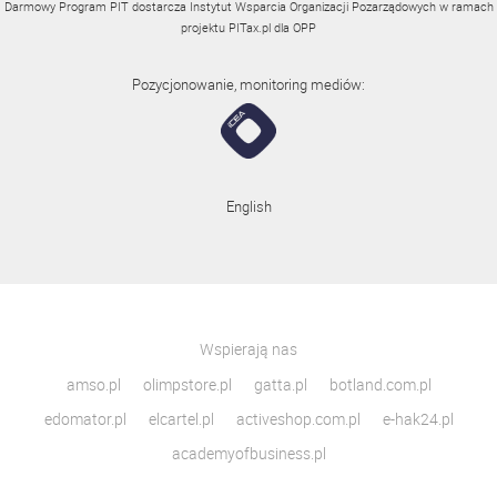
Darmowy Program PIT dostarcza Instytut Wsparcia Organizacji Pozarządowych w ramach
projektu
PITax.pl
dla OPP
Pozycjonowanie, monitoring mediów:
English
Wspierają nas
amso.pl
olimpstore.pl
gatta.pl
botland.com.pl
edomator.pl
elcartel.pl
activeshop.com.pl
e-hak24.pl
academyofbusiness.pl