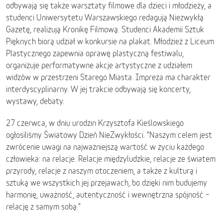
odbywają się także warsztaty filmowe dla dzieci i młodzieży, a
studenci Uniwersytetu Warszawskiego redagują Niezwykłą
Gazetę, realizują Kronikę Filmową. Studenci Akademii Sztuk
Pięknych biorą udział w konkursie na plakat. Młodzież z Liceum
Plastycznego zapewnia oprawę plastyczną festiwalu,
organizuje performatywne akcje artystyczne z udziałem
widzów w przestrzeni Starego Miasta. Impreza ma charakter
interdyscyplinarny. W jej trakcie odbywają się koncerty,
wystawy, debaty.
27 czerwca, w dniu urodzin Krzysztofa Kieślowskiego
ogłosiliśmy Światowy Dzień NieZwykłości. "Naszym celem jest
zwrócenie uwagi na najważniejszą wartość w życiu każdego
człowieka: na relacje. Relacje międzyludzkie, relacje ze światem
przyrody, relacje z naszym otoczeniem, a także z kulturą i
sztuką we wszystkich jej przejawach, bo dzięki nim budujemy
harmonię, uważność, autentyczność i wewnętrzna spójność –
relację z samym sobą."