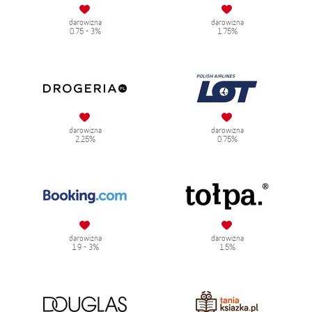
darowizna
darowizna
0.75 - 3%
1.75%
darowizna
darowizna
2.25%
0.75%
darowizna
darowizna
1.9 - 3%
1.5%