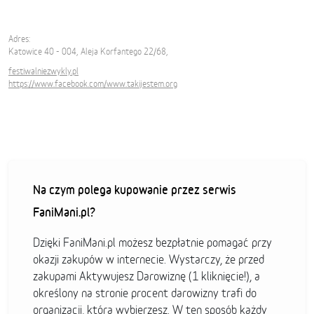
Adres:
Katowice 40 - 004, Aleja Korfantego 22/68,
festiwalniezwykly.pl
https://www.facebook.com/www.takijestem.org
Na czym polega kupowanie przez serwis
FaniMani.pl?
Dzięki FaniMani.pl możesz bezpłatnie pomagać przy
okazji zakupów w internecie. Wystarczy, że przed
zakupami Aktywujesz Darowiznę (1 kliknięcie!), a
określony na stronie procent darowizny trafi do
organizacji, którą wybierzesz. W ten sposób każdy