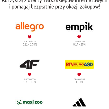
Korzystaj z oferty
1805 sklepów internetowych
i pomagaj bezpłatnie przy okazji zakupów!
darowizna
darowizna
0.11 - 1.78%
0.17 - 25%
darowizna
darowizna
1.75 - 3.5%
1 - 3%