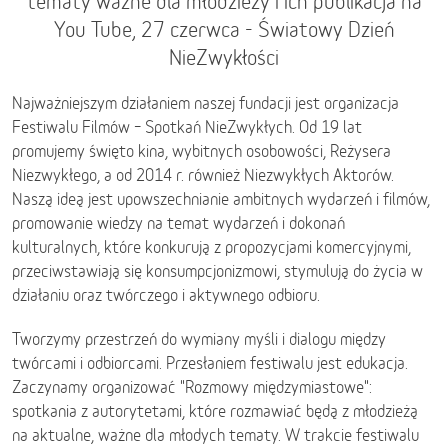
tematy ważne dla młodzieży i ich publikacja na
You Tube, 27 czerwca - Światowy Dzień
NieZwykłości
Najważniejszym działaniem naszej fundacji jest organizacja
Festiwalu Filmów – Spotkań NieZwykłych. Od 19 lat
promujemy święto kina, wybitnych osobowości, Reżysera
Niezwykłego, a od 2014 r. również Niezwykłych Aktorów.
Naszą ideą jest upowszechnianie ambitnych wydarzeń i filmów,
promowanie wiedzy na temat wydarzeń i dokonań
kulturalnych, które konkurują z propozycjami komercyjnymi,
przeciwstawiają się konsumpcjonizmowi, stymulują do życia w
działaniu oraz twórczego i aktywnego odbioru.
Tworzymy przestrzeń do wymiany myśli i dialogu między
twórcami i odbiorcami. Przesłaniem festiwalu jest edukacja.
Zaczynamy organizować "Rozmowy międzymiastowe":
spotkania z autorytetami, które rozmawiać będą z młodzieżą
na aktualne, ważne dla młodych tematy. W trakcie festiwalu