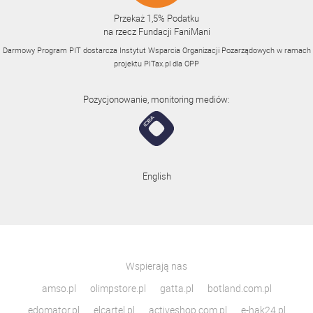
Przekaż 1,5% Podatku
na rzecz Fundacji FaniMani
Darmowy Program PIT dostarcza Instytut Wsparcia Organizacji Pozarządowych w ramach
projektu
PITax.pl
dla OPP
Pozycjonowanie, monitoring mediów:
English
Wspierają nas
amso.pl
olimpstore.pl
gatta.pl
botland.com.pl
edomator.pl
elcartel.pl
activeshop.com.pl
e-hak24.pl