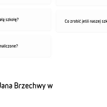
ałą szkołę?
Co zrobić jeśli naszej sz
 naliczone?
Jana Brzechwy w