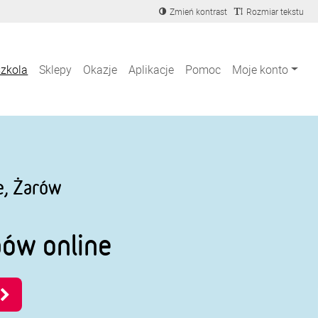
Zmień kontrast
Rozmiar tekstu
szkola
Sklepy
Okazje
Aplikacje
Pomoc
Moje konto
e, Żarów
pów online