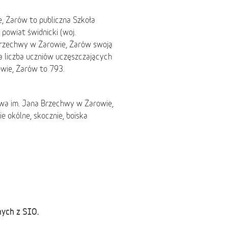
 Żarów to publiczna Szkoła
owiat świdnicki (woj.
rzechwy w Żarowie, Żarów swoją
a liczba uczniów uczęszczających
wie, Żarów to 793.
wa im. Jana Brzechwy w Żarowie,
ie okólne, skocznie, boiska
nych z SIO.