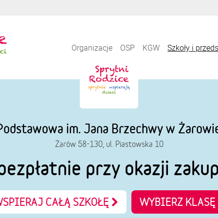
Organizacje
OSP
KGW
Szkoły i przed
Podstawowa im. Jana Brzechwy w Żarowi
Żarów 58-130, ul. Piastowska 10
bezpłatnie przy okazji zaku
SPIERAJ CAŁĄ SZKOŁĘ
WYBIERZ KLASĘ