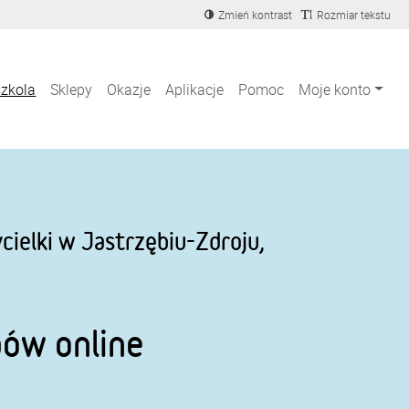
Zmień kontrast
Rozmiar tekstu
szkola
Sklepy
Okazje
Aplikacje
Pomoc
Moje konto
ielki w Jastrzębiu-Zdroju,
pów online