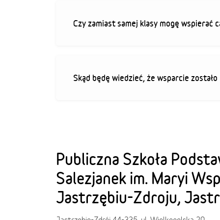
Czy zamiast samej klasy mogę wspierać c
Skąd będę wiedzieć, że wsparcie zostało
Publiczna Szkoła Podst
Salezjanek im. Maryi Ws
Jastrzębiu-Zdroju, Jast
Jastrzębie-Zdrój 44-335, ul. Wielkopolska 20