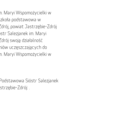
im. Maryi Wspomożycielki w
a Szkoła podstawowa w
drój, powiat Jastrzębie-Zdrój
str Salezjanek im. Maryi
drój swoją działalność
zniów uczęszczających do
im. Maryi Wspomożycielki w
 Podstawowa Sióstr Salezjanek
trzębie-Zdrój: .