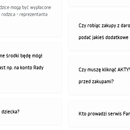
odzice mogą być wypłacone
o rodzica - reprezentanta
Czy robiąc zakupy z da
podać jakieś dodatkowe 
ne środki będę mógł
ast np. na konto Rady
Czy muszę kliknąć AK
przed zakupami?
o dziecka?
Kto prowadzi serwis Fan