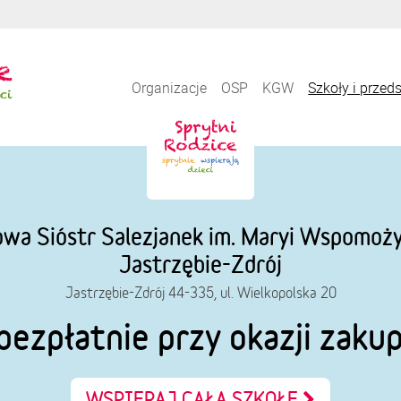
Organizacje
OSP
KGW
Szkoły i przed
wa Sióstr Salezjanek im. Maryi Wspomożyc
Jastrzębie-Zdrój
Jastrzębie-Zdrój 44-335, ul. Wielkopolska 20
bezpłatnie przy okazji zaku
WSPIERAJ CAŁĄ SZKOŁĘ