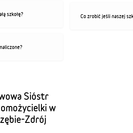
ałą szkołę?
Co zrobić jeśli naszej sz
 naliczone?
awowa Sióstr
pomożycielki w
rzębie-Zdrój