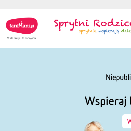
Niepubl
Wspieraj 
W