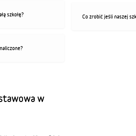
ałą szkołę?
Co zrobić jeśli naszej sz
 naliczone?
dstawowa w