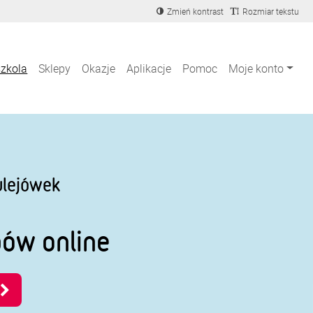
Zmień kontrast
Rozmiar tekstu
szkola
Sklepy
Okazje
Aplikacje
Pomoc
Moje konto
ulejówek
pów online