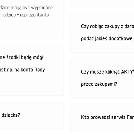
odzice mogą być wypłacone
o rodzica - reprezentanta
Czy robiąc zakupy z da
podać jakieś dodatkowe 
ne środki będę mógł
ast np. na konto Rady
Czy muszę kliknąć AK
przed zakupami?
o dziecka?
Kto prowadzi serwis Fan