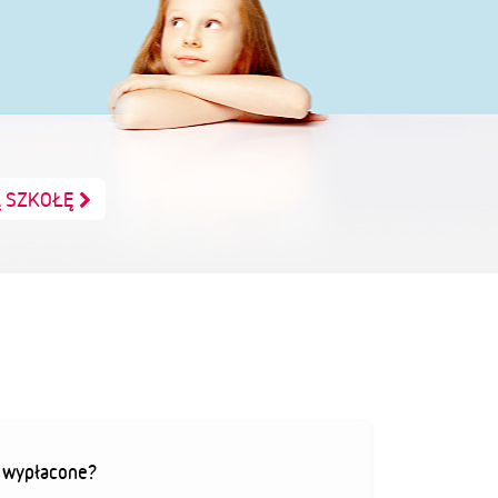
Ą SZKOŁĘ
ą wypłacone?