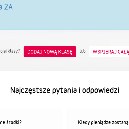
a 2A
wojej klasy?
lub
DODAJ NOWĄ KLASĘ
WSPIERAJ CAŁ
Najczęstsze pytania i odpowiedzi
ne środki?
Kiedy pieniądze zostan