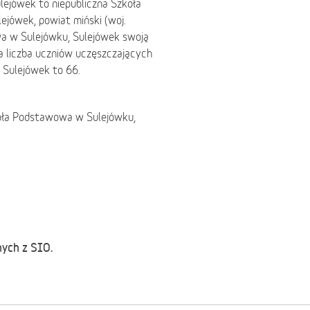
ejówek to niepubliczna Szkoła
jówek, powiat miński (woj.
 w Sulejówku, Sulejówek swoją
a liczba uczniów uczęszczających
 Sulejówek to 66.
koła Podstawowa w Sulejówku,
nych z SIO.