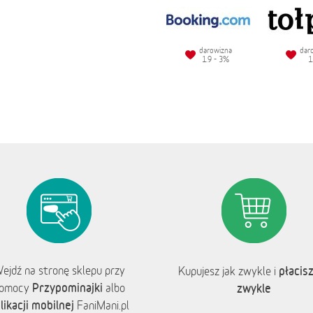
darowizna
dar
1.9 - 3%
1
ejdź na stronę sklepu przy
płacisz
Kupujesz jak zwykle i
Przypominajki
omocy
albo
zwykle
likacji mobilnej
FaniMani.pl