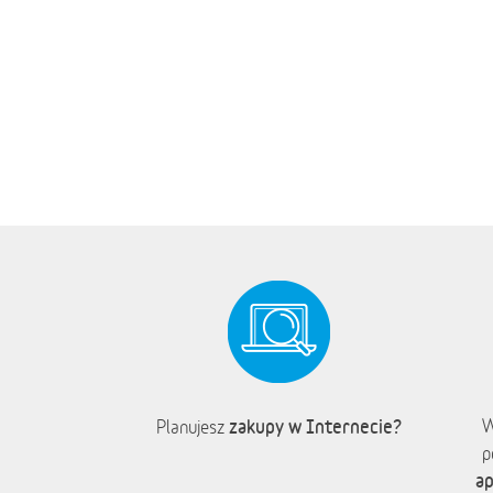
zakupy w Internecie?
W
Planujesz
p
ap