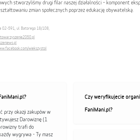
ych stworzyliśmy drugi filar naszej działalności – komponent eksp
 kształtowaniu zmian społecznych poprzez edukację obywatelską.
 02-591, ul. Batorego 18/108,
stowarzyszenie2050.pl
zeniews.pl
www.facebook.com/wiekszystol
aniMani.pl?
Czy weryfikujecie organi
FaniMani.pl?
ać przy okazji zakupów w
ktywujesz Darowiznę (1
arowizny trafi do
b każdy wygrywa - Ty masz