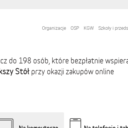
Organizacje
OSP
KGW
Szkoły i przed
cz do 198 osób, które bezpłatnie wspier
kszy Stół
przy okazji zakupów online
Na komputerze
Na telefonie i ta