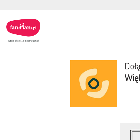
Dołą
Wię