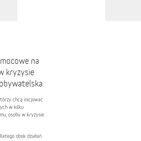
pomocowe na
w kryzysie
 obywatelska.
którzy chcą inicjować
ych w kilku
mu, osoby w kryzysie
Dlatego obok działań