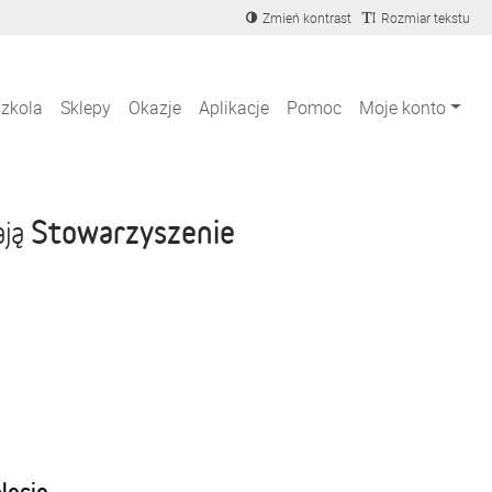
Zmień kontrast
Rozmiar tekstu
szkola
Sklepy
Okazje
Aplikacje
Pomoc
Moje konto
Stowarzyszenie
ają
blecie