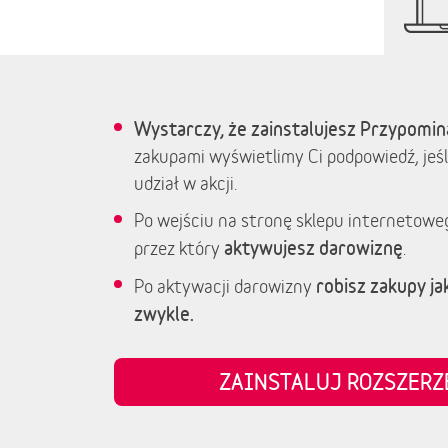
Wystarczy, że zainstalujesz Przypomin
zakupami wyświetlimy Ci podpowiedź, jeśl
udział w akcji.
Po wejściu na stronę sklepu internetowe
aktywujesz darowiznę
przez który
.
robisz zakupy jak
Po aktywacji darowizny
zwykle.
ZAINSTALUJ ROZSZER