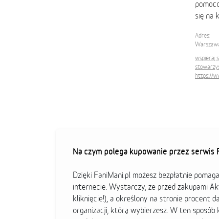
pomocow
się na
Adres:
Warszawa
wspieraj.
stowarzys
https://
Na czym polega kupowanie przez serwis F
Dzięki FaniMani.pl możesz bezpłatnie pomag
internecie. Wystarczy, że przed zakupami A
kliknięcie!), a określony na stronie procent d
organizacji, którą wybierzesz. W ten sposó