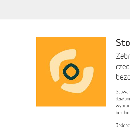
Sto
Zebr
rzec
bezd
Stowarz
działan
wybrany
bezdom
Jednocz