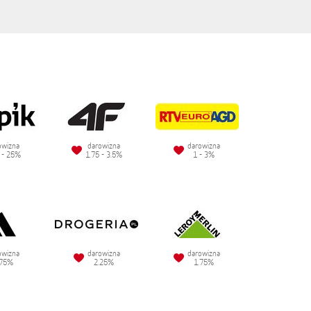
owizna
darowizna
darowizna
 - 25%
1.75 - 3.5%
1 - 3%
owizna
darowizna
darowizna
.75%
2.25%
1.75%