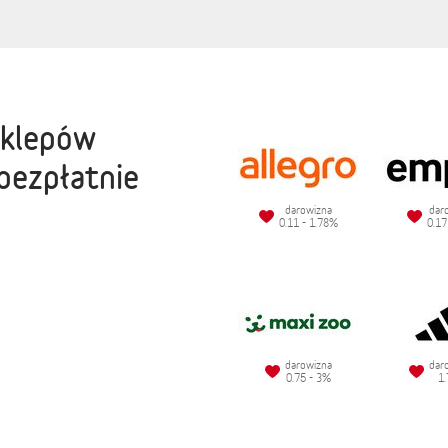
sklepów
bezpłatnie
darowizna
dar
0.11 - 1.78%
0.17
darowizna
dar
0.75 - 3%
1