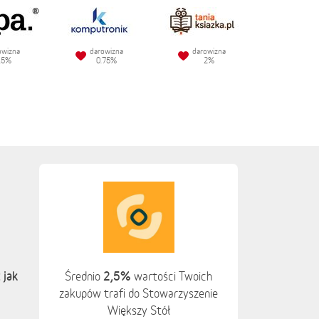
owizna
darowizna
darowizna
.5%
0.75%
2%
 jak
2,5%
Średnio
wartości Twoich
zakupów trafi do Stowarzyszenie
Większy Stół