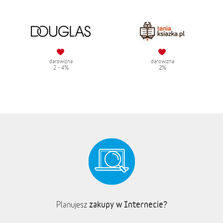
darowizna
darowizna
2 - 4%
2%
zakupy w Internecie?
Planujesz