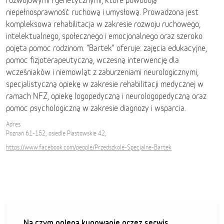
rozwojowymi i genetycznymi, które powodują
niepełnosprawność ruchową i umysłową. Prowadzona jest
kompleksowa rehabilitacja w zakresie rozwoju ruchowego,
intelektualnego, społecznego i emocjonalnego oraz szeroko
pojęta pomoc rodzinom. "Bartek" oferuje: zajęcia edukacyjne,
pomoc fizjoterapeutyczną, wczesną interwencję dla
wcześniaków i niemowląt z zaburzeniami neurologicznymi,
specjalistyczną opiekę w zakresie rehabilitacji medycznej w
ramach NFZ, opiekę logopedyczną i neurologopedyczną oraz
pomoc psychologiczną w zakresie diagnozy i wsparcia.
Adres:
Poznań 61-152, osiedle Piastowskie 42,
https://www.facebook.com/people/Przedszkole-Specjalne-Bartek
Na czym polega kupowanie przez serwis