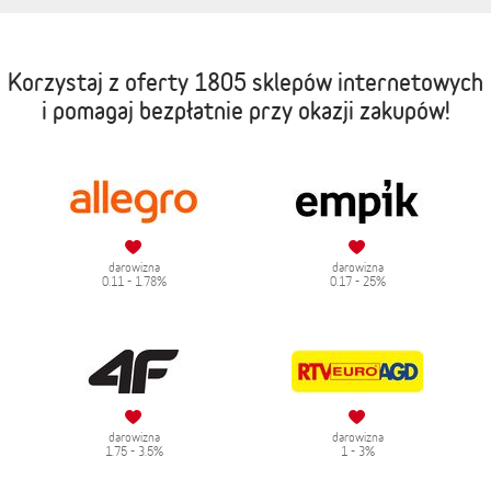
Korzystaj z oferty
1805 sklepów internetowych
i pomagaj bezpłatnie przy okazji zakupów!
darowizna
darowizna
0.11 - 1.78%
0.17 - 25%
darowizna
darowizna
1.75 - 3.5%
1 - 3%