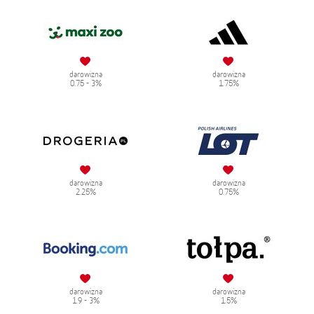
darowizna
darowizna
0.75 - 3%
1.75%
darowizna
darowizna
2.25%
0.75%
darowizna
darowizna
1.9 - 3%
1.5%