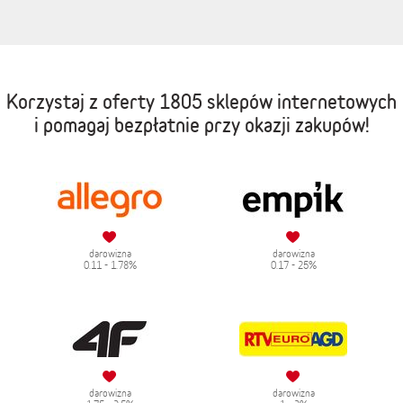
Korzystaj z oferty
1805 sklepów internetowych
i pomagaj bezpłatnie przy okazji zakupów!
darowizna
darowizna
0.11 - 1.78%
0.17 - 25%
darowizna
darowizna