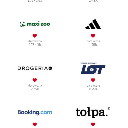
1.75 - 3.5%
1 - 3%
darowizna
darowizna
0.75 - 3%
1.75%
darowizna
darowizna
2.25%
0.75%