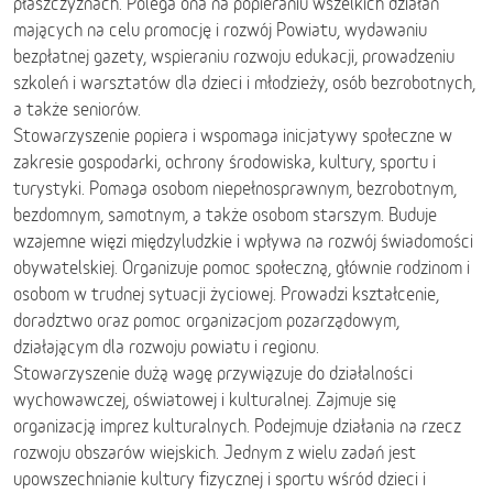
płaszczyznach. Polega ona na popieraniu wszelkich działań
mających na celu promocję i rozwój Powiatu, wydawaniu
bezpłatnej gazety, wspieraniu rozwoju edukacji, prowadzeniu
szkoleń i warsztatów dla dzieci i młodzieży, osób bezrobotnych,
a także seniorów.
Stowarzyszenie popiera i wspomaga inicjatywy społeczne w
zakresie gospodarki, ochrony środowiska, kultury, sportu i
turystyki. Pomaga osobom niepełnosprawnym, bezrobotnym,
bezdomnym, samotnym, a także osobom starszym. Buduje
wzajemne więzi międzyludzkie i wpływa na rozwój świadomości
obywatelskiej. Organizuje pomoc społeczną, głównie rodzinom i
osobom w trudnej sytuacji życiowej. Prowadzi kształcenie,
doradztwo oraz pomoc organizacjom pozarządowym,
działającym dla rozwoju powiatu i regionu.
Stowarzyszenie dużą wagę przywiązuje do działalności
wychowawczej, oświatowej i kulturalnej. Zajmuje się
organizacją imprez kulturalnych. Podejmuje działania na rzecz
rozwoju obszarów wiejskich. Jednym z wielu zadań jest
upowszechnianie kultury fizycznej i sportu wśród dzieci i