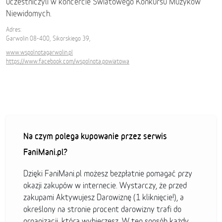
uczestniczyli w koncercie Światowego Konkursu Muzyków
Niewidomych.
Adres:
Garwolin 08-400, Sikorskiego 39,
www.wspolnotagarwolin.pl
https://www.facebook.com/wspolnota.powiatowa
Na czym polega kupowanie przez serwis
FaniMani.pl?
Dzięki FaniMani.pl możesz bezpłatnie pomagać przy
okazji zakupów w internecie. Wystarczy, że przed
zakupami Aktywujesz Darowiznę (1 kliknięcie!), a
określony na stronie procent darowizny trafi do
organizacji, którą wybierzesz. W ten sposób każdy