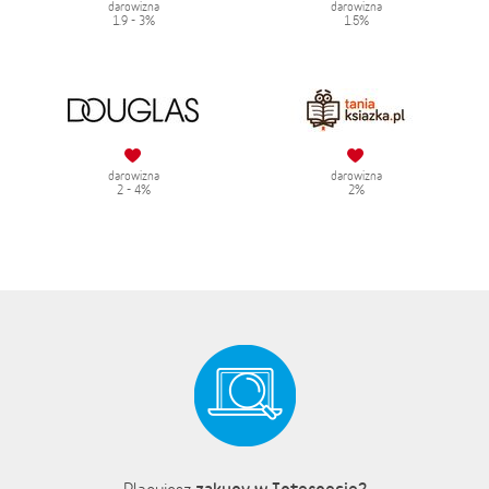
darowizna
darowizna
1.9 - 3%
1.5%
darowizna
darowizna
2 - 4%
2%