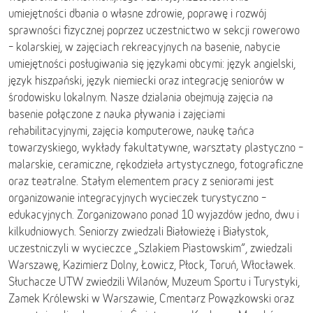
umiejętności dbania o własne zdrowie, poprawę i rozwój
sprawności fizycznej poprzez uczestnictwo w sekcji rowerowo
– kolarskiej, w zajęciach rekreacyjnych na basenie, nabycie
umiejętności posługiwania się językami obcymi: język angielski,
język hiszpański, język niemiecki oraz integrację seniorów w
środowisku lokalnym. Nasze dzialania obejmują zajęcia na
basenie połączone z nauka pływania i zajęciami
rehabilitacyjnymi, zajęcia komputerowe, naukę tańca
towarzyskiego, wykłady fakultatywne, warsztaty plastyczno –
malarskie, ceramiczne, rękodzieła artystycznego, fotograficzne
oraz teatralne. Stałym elementem pracy z seniorami jest
organizowanie integracyjnych wycieczek turystyczno –
edukacyjnych. Zorganizowano ponad 10 wyjazdów jedno, dwu i
kilkudniowych. Seniorzy zwiedzali Białowieżę i Białystok,
uczestniczyli w wycieczce „Szlakiem Piastowskim”, zwiedzali
Warszawę, Kazimierz Dolny, Łowicz, Płock, Toruń, Włocławek.
Słuchacze UTW zwiedzili Wilanów, Muzeum Sportu i Turystyki,
Zamek Królewski w Warszawie, Cmentarz Powązkowski oraz