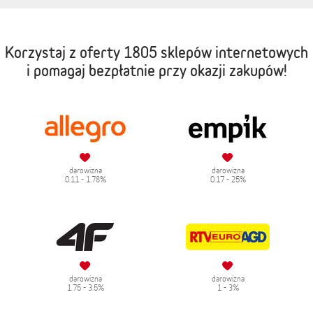
Korzystaj z oferty
1805 sklepów internetowych
i pomagaj bezpłatnie przy okazji zakupów!
darowizna
darowizna
0.11 - 1.78%
0.17 - 25%
darowizna
darowizna
1.75 - 3.5%
1 - 3%