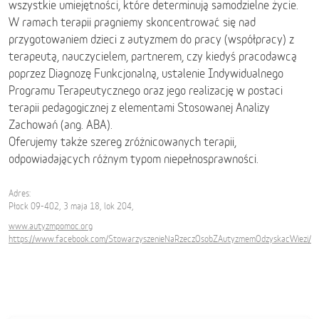
wszystkie umiejętności, które determinują samodzielne życie.
W ramach terapii pragniemy skoncentrować się nad
przygotowaniem dzieci z autyzmem do pracy (współpracy) z
terapeutą, nauczycielem, partnerem, czy kiedyś pracodawcą
poprzez Diagnozę Funkcjonalną, ustalenie Indywidualnego
Programu Terapeutycznego oraz jego realizację w postaci
terapii pedagogicznej z elementami Stosowanej Analizy
Zachowań (ang. ABA).
Oferujemy także szereg zróżnicowanych terapii,
odpowiadających różnym typom niepełnosprawności.
Adres:
Płock 09-402, 3 maja 18, lok 204,
www.autyzmpomoc.org
https://www.facebook.com/StowarzyszenieNaRzeczOsobZAutyzmemOdzyskacWiezi/