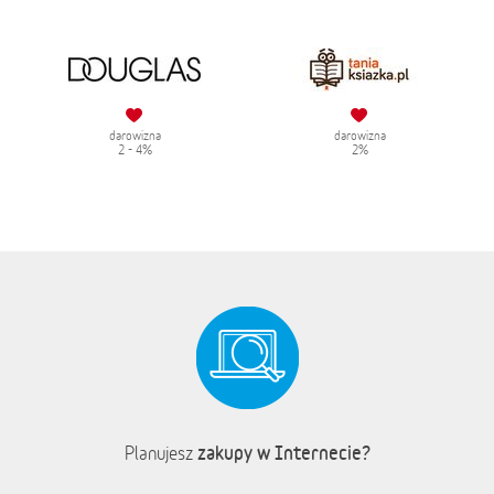
darowizna
darowizna
2 - 4%
2%
zakupy w Internecie?
Planujesz