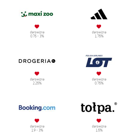
darowizna
darowizna
0.75 - 3%
1.75%
darowizna
darowizna
2.25%
0.75%
darowizna
darowizna
1.9 - 3%
1.5%