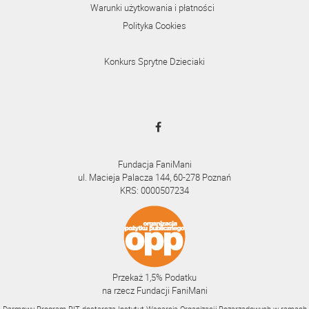
Warunki użytkowania i płatności
Polityka Cookies
Konkurs Sprytne Dzieciaki
Fundacja FaniMani
ul. Macieja Palacza 144, 60-278 Poznań
KRS: 0000507234
Przekaż 1,5% Podatku
na rzecz Fundacji FaniMani
Darmowy Program PIT dostarcza Instytut Wsparcia Organizacji Pozarządowych w ramach