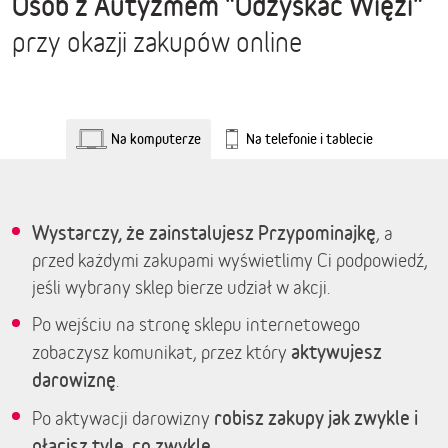
Osób z Autyzmem "Odzyskać Więzi"
przy okazji zakupów online
Na komputerze
Na telefonie i tablecie
Wystarczy, że zainstalujesz Przypominajkę
, a
przed każdymi zakupami wyświetlimy Ci podpowiedź,
jeśli wybrany sklep bierze udział w akcji.
Po wejściu na stronę sklepu internetowego
aktywujesz
zobaczysz komunikat, przez który
darowiznę
.
robisz zakupy jak zwykle i
Po aktywacji darowizny
płacisz tyle, co zwykle.