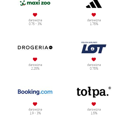
darowizna
darowizna
0.75 - 3%
1.75%
darowizna
darowizna
2.25%
0.75%
darowizna
darowizna
1.9 - 3%
1.5%