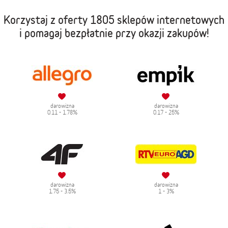
Korzystaj z oferty
1805 sklepów internetowych
i pomagaj bezpłatnie przy okazji zakupów!
darowizna
darowizna
0.11 - 1.78%
0.17 - 25%
darowizna
darowizna
1.75 - 3.5%
1 - 3%