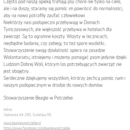
Często pod naszą opiekę trafiają psy chore nie tylko na ciele,
ale i na duszy, staramy się pomóc im powrócić do normalności,
aby na nowo potrafiły zaufać człowiekowi.
Niektórzy nasi podopieczni przebywają w Domach
Tymczasowych, ale większość przebywa w hotelach dla
zwierząt. Są to ogromne koszty. Wizyty w lecznicach,
niezbędne badania, czy zabiegi, to też spore wydatki...
Stowarzyszenie swoją działalność opiera na zasadzie
Wolontariatu, istniejemy i możemy pomagać psom jedynie dzięki
Ludziom Dobrej Woli, którym los potrzebujących zwierząt nie
jest obojętny...
Serdecznie dziękujemy wszystkim, ktrórzy zechcą pomóc nam i
naszym podopiecznym w drodze do nowych domów.
Stowarzyszenie Beagle w Potrzebie.
Adres:
Jejkowice 44-290, Sumińska 59,
www.beaglewpotrzebie.pl
https://www.facebook.com/beaglewpotrzebie